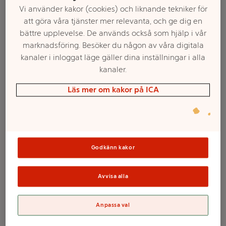
Vi använder kakor (cookies) och liknande tekniker för
att göra våra tjänster mer relevanta, och ge dig en
bättre upplevelse. De används också som hjälp i vår
marknadsföring. Besöker du någon av våra digitala
kanaler i inloggat läge gäller dina inställningar i alla
kanaler.
Läs mer om kakor på ICA
Välj butik och handla
Sortimentet kan variera mellan butikerna
Godkänn kakor
Avvisa alla
Diskduk Trend 2-p
Anpassa val
ICA Skona