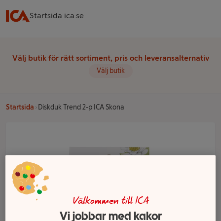
Startsida ica.se
Välj butik för rätt sortiment, pris och leveransalternativ
Välj butik
Startsida
Diskduk Trend 2-p ICA Skona
Välkommen till ICA
Vi jobbar med kakor