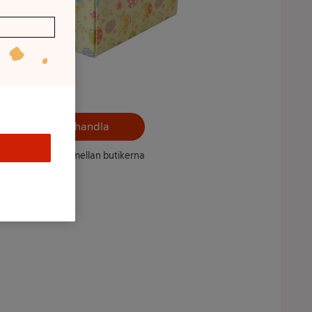
Välj butik och handla
ntet kan variera mellan butikerna