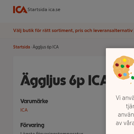
Startsida ica.se
Välj butik för rätt sortiment, pris och leveransalternativ
Startsida
Äggljus 6p ICA
Äggljus 6p ICA
Vi anvä
Varumärke
tjä
ICA
använ
av våra
Förvaring
Lägsta förvaringstemperatur