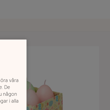
göra våra
e. De
du någon
gar i alla