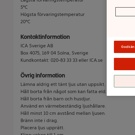
5°C
Högsta förvaringstemperatur
20°C
Kontaktinformation
ICA Sverige AB
Godkän
Box 4075, 169 04 Solna, Sverige
Kundkontakt: 020-83 33 33 eller ICA.se
Övrig information
Lämna aldrig ett tänt ljus utan uppsikt.
Håll borta från något som kan fatta eld.
Håll borta från barn och husdjur.
Använd en värmebeständig ljushållare.
Håll minst 10 cm avstånd mellan ljusen.
Bränn inte i drag.
Placera ljus upprätt.
Klipp veken till 1 cm.