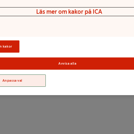
Läs mer om kakor på ICA
n kakor
Avvisa alla
Sortime
Anpassa val