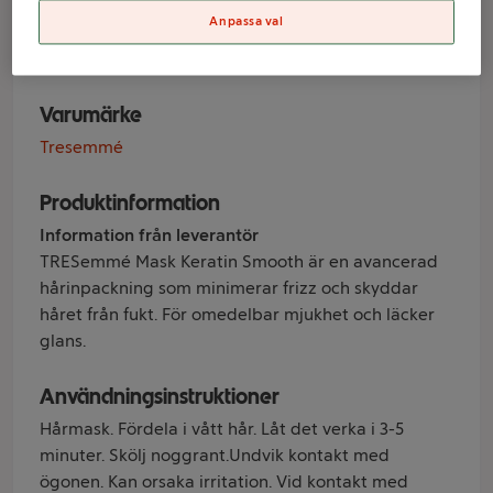
440 ml Tresemmé
Anpassa val
Varumärke
Tresemmé
Produktinformation
Information från leverantör
TRESemmé Mask Keratin Smooth är en avancerad
hårinpackning som minimerar frizz och skyddar
håret från fukt. För omedelbar mjukhet och läcker
glans.
Användningsinstruktioner
Hårmask. Fördela i vått hår. Låt det verka i 3-5
minuter. Skölj noggrant.Undvik kontakt med
ögonen. Kan orsaka irritation. Vid kontakt med