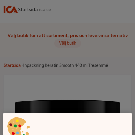
Startsida ica.se
Välj butik för rätt sortiment, pris och leveransalternativ
Välj butik
Startsida
Inpackning Keratin Smooth 440 ml Tresemmé