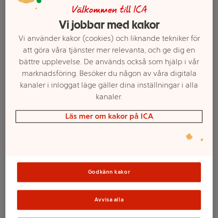
Välkommen till ICA
Vi jobbar med kakor
Vi använder kakor (cookies) och liknande tekniker för
att göra våra tjänster mer relevanta, och ge dig en
bättre upplevelse. De används också som hjälp i vår
marknadsföring. Besöker du någon av våra digitala
kanaler i inloggat läge gäller dina inställningar i alla
kanaler.
Läs mer om kakor på ICA
Välj butik och handla
Sortimentet kan variera mellan butikerna
Godkänn kakor
Inpackning
Avvisa alla
Keratin Smooth