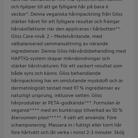
och hjälper till att ge fylligare hår på bara 6
veckor*. Denna veganska hårinpackning från Gliss
stärker håret för ett fylligare resultat och främjar
hårväxtfaktorer när den appliceras i hårbotten**.
Gliss Care-nivå: 2 – Medelvårdande, med
välbalanserad sammansättning av närande
ingredienser. Denna Gliss-hårvårdsbehandling med
HAPTIQ-system skapar mikrobindningar och
stärker hårstrukturen. För ett vackert resultat som
både syns och känns. Gliss behandlande
hårinpackning har en omslutande myskdoft och är
dermatologiskt testad med 97 % ingredienser av
naturligt ursprung, inklusive vatten. Gliss
hårprodukter är PETA-godkända***. Formulan är
vegansk**** med en burkkropp tillverkad av 50 %
återvunnen plast*****. 4 sätt att använda: Före
schamponering: Massera in i fuktigt eller torrt hår
före hårtvätt och låt verka i minst 2-3 minuter. Skölj