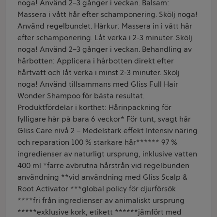
noga! Använd 2–3 gånger i veckan. Balsam:
Massera i vått hår efter schamponering. Skölj noga!
Använd regelbundet. Hårkur: Massera in i vått hår
efter schamponering. Låt verka i 2-3 minuter. Skölj
noga! Använd 2–3 gånger i veckan. Behandling av
hårbotten: Applicera i hårbotten direkt efter
hårtvätt och låt verka i minst 2-3 minuter. Skölj
noga! Använd tillsammans med Gliss Full Hair
Wonder Shampoo för bästa resultat.
Produktfördelar i korthet: Hårinpackning för
fylligare hår på bara 6 veckor* För tunt, svagt hår
Gliss Care nivå 2 – Medelstark effekt Intensiv näring
och reparation 100 % starkare hår****** 97 %
ingredienser av naturligt ursprung, inklusive vatten
400 ml *färre avbrutna hårstrån vid regelbunden
användning **vid användning med Gliss Scalp &
Root Activator ***global policy för djurförsök
****fri från ingredienser av animaliskt ursprung
*****exklusive kork, etikett ******jämfört med