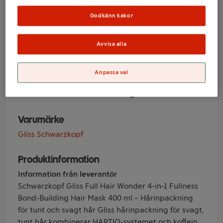
Full Hair Wonder
Godkänn kakor
4-in-1 Fullness
Avvisa alla
400ml Gliss
Anpassa val
Schwarzkopf
Varumärke
Gliss Schwarzkopf
Produktinformation
Information från leverantör
Schwarzkopf Gliss Full Hair Wonder 4-in-1 Fullness
Bond-Building Hair Mask 400 ml – Hårinpackning
för tunt och svagt hår Gliss hårinpackning för svagt,
tunt hår kombinerar HAPTIQ-systemet och koffein