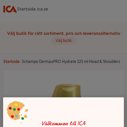
Startsida ica.se
Välj butik för rätt sortiment, pris och leveransalternativ
Välj butik
Startsida
Schampo DermaxPRO Hydrate 225 ml Head & Shoulders
Välkommen till ICA