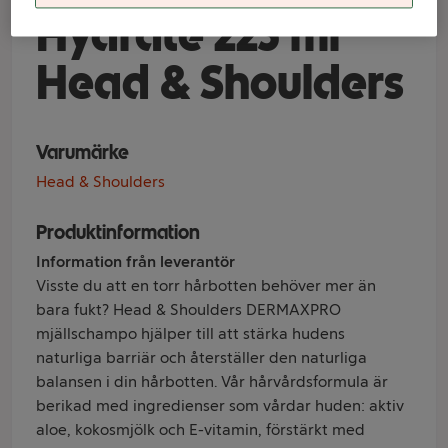
Hydrate 225 ml
Head & Shoulders
Varumärke
Head & Shoulders
Produktinformation
Information från leverantör
Visste du att en torr hårbotten behöver mer än
bara fukt? Head & Shoulders DERMAXPRO
mjällschampo hjälper till att stärka hudens
naturliga barriär och återställer den naturliga
balansen i din hårbotten. Vår hårvårdsformula är
berikad med ingredienser som vårdar huden: aktiv
aloe, kokosmjölk och E-vitamin, förstärkt med