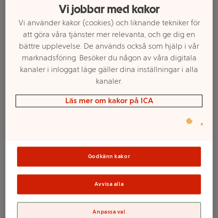
Vi jobbar med kakor
Vi använder kakor (cookies) och liknande tekniker för
att göra våra tjänster mer relevanta, och ge dig en
bättre upplevelse. De används också som hjälp i vår
marknadsföring. Besöker du någon av våra digitala
kanaler i inloggat läge gäller dina inställningar i alla
kanaler.
Läs mer om kakor på ICA
Välj butik och handla
Sortimentet kan variera mellan butikerna
Godkänn kakor
Schampo
Avvisa alla
DermaxPRO
Anpassa val