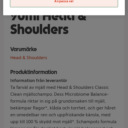
Classic Clean
Anpassa val
90ml Head &
Shoulders
Varumärke
Head & Shoulders
Produktinformation
Information från leverantör
Ta farväl av mjäll med Head & Shoulders Classic
Clean mjällschampo. Dess Microbiome Balance-
formula riktar in sig på grundorsaken till mjäll,
bekämpar flagor*, klåda och torrhet, och ger håret
en omedelbar ren och uppfriskande känsla, med
upp till 100 % skydd mot mjäll*. Schampots formula