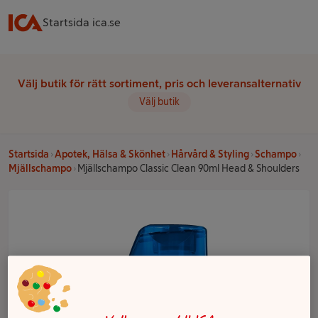
Startsida ica.se
Välj butik för rätt sortiment, pris och leveransalternativ
Välj butik
Startsida
Apotek, Hälsa & Skönhet
Hårvård & Styling
Schampo
Mjällschampo
Mjällschampo Classic Clean 90ml Head & Shoulders