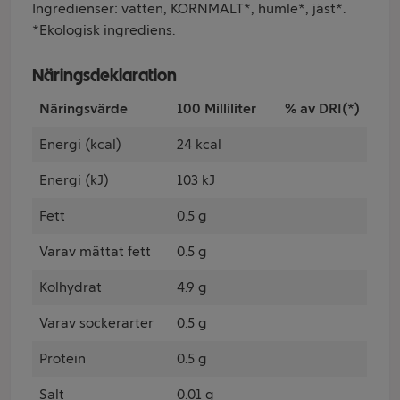
Ingredienser: vatten, KORNMALT*, humle*, jäst*.
*Ekologisk ingrediens.
Näringsdeklaration
Näringsvärde
100 Milliliter
% av DRI(*)
Energi (kcal)
24 kcal
Energi (kJ)
103 kJ
Fett
0.5 g
Varav mättat fett
0.5 g
Kolhydrat
4.9 g
Varav sockerarter
0.5 g
Protein
0.5 g
Salt
0.01 g