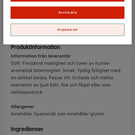
Melleruds
Avvisa alla
Varumärke
Anpassa val
Melleruds
Produktinformation
Information från leverantör
Doft: Finstämd maltighet och toner av humle-
aromatisk blommighet. Smak: Tydlig fyllighet med
en delikat beska. Passar till: Grillade och stekta
maträtter av ljust kött, fisk och fågel eller som
sällskapsdryck.
Allergener
Innehåller Spannmål som innehåller gluten
Ingredienser