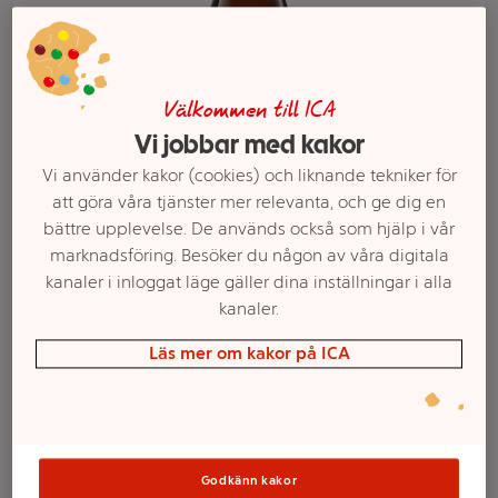
Välkommen till ICA
Vi jobbar med kakor
Vi använder kakor (cookies) och liknande tekniker för
att göra våra tjänster mer relevanta, och ge dig en
bättre upplevelse. De används också som hjälp i vår
marknadsföring. Besöker du någon av våra digitala
kanaler i inloggat läge gäller dina inställningar i alla
Välj butik och handla
kanaler.
Sortimentet kan variera mellan butikerna
Läs mer om kakor på ICA
Alkoholfri Öl 0,5%
Godkänn kakor