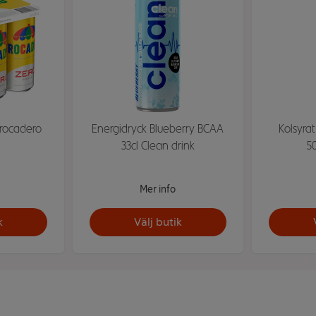
Trocadero
Energidryck Blueberry BCAA
Kolsyra
33cl Clean drink
5
Mer info
k
Välj butik