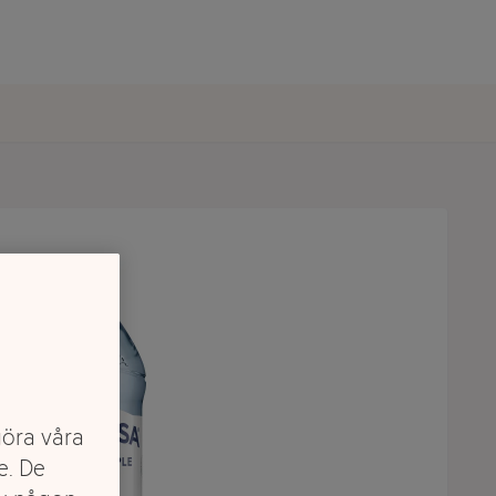
göra våra
e. De