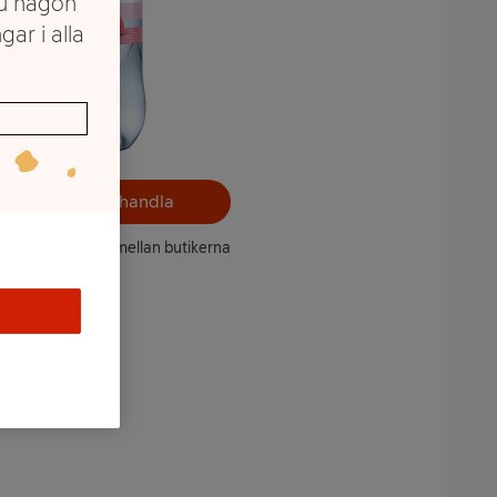
du någon
gar i alla
Välj butik och handla
ntet kan variera mellan butikerna