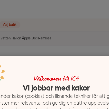
Välj butik
t vatten Hallon Äpple 50cl Ramlösa
allon Äpple
Välkommen till ICA
Vi jobbar med kakor
nder kakor (cookies) och liknande tekniker för att 
nster mer relevanta, och ge dig en bättre upplevels