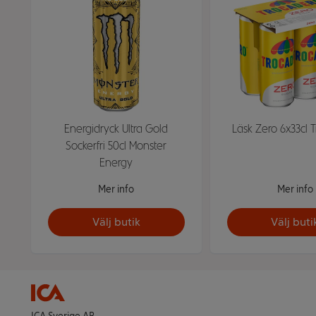
Energidryck Ultra Gold
Läsk Zero 6x33cl 
Sockerfri 50cl Monster
Energy
Mer info
Mer info
Välj butik
Välj buti