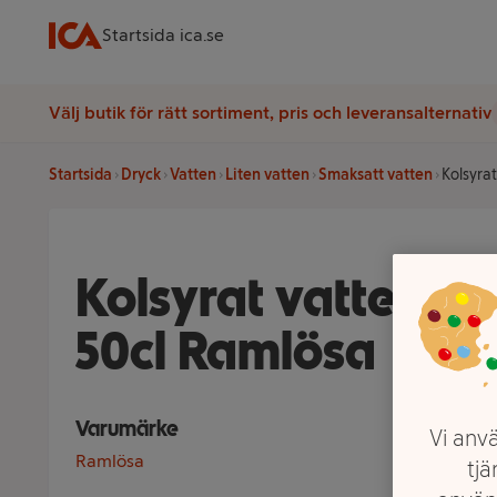
Startsida ica.se
Välj butik för rätt sortiment, pris och leveransalternativ
Startsida
Dryck
Vatten
Liten vatten
Smaksatt vatten
Kolsyra
Kolsyrat vatten H
50cl Ramlösa
Varumärke
Vi anvä
Ramlösa
tjä