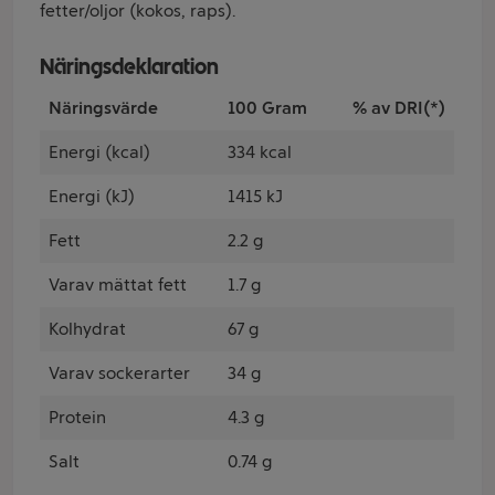
fetter/oljor (kokos, raps).
Näringsdeklaration
Näringsvärde
100 Gram
% av DRI(*)
Energi (kcal)
334 kcal
Energi (kJ)
1415 kJ
Fett
2.2 g
Varav mättat fett
1.7 g
Kolhydrat
67 g
Varav sockerarter
34 g
Protein
4.3 g
Salt
0.74 g