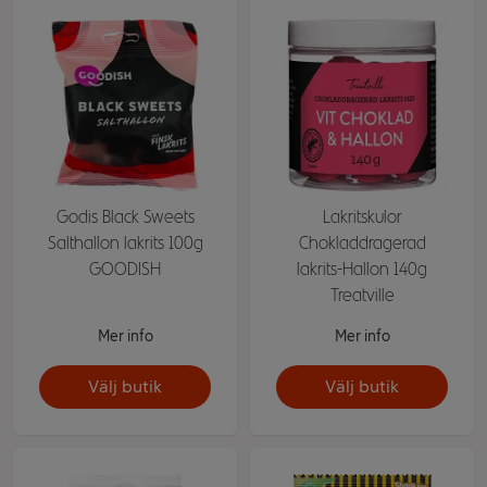
Godis Black Sweets
Lakritskulor
Salthallon lakrits 100g
Chokladdragerad
GOODISH
lakrits-Hallon 140g
Treatville
Mer info
Mer info
Välj butik
Välj butik