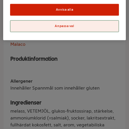
Stjerner 92g
Malaco
Avvisa alla
Anpassa val
Varumärke
Malaco
Produktinformation
Allergener
Innehåller Spannmål som innehåller gluten
Ingredienser
melass, VETEMJÖL, glukos-fruktossirap, stärkelse,
ammoniumklorid (=salmiak), socker, lakritsextrakt,
fullhärdat kokosfett, salt, arom, vegetabiliska