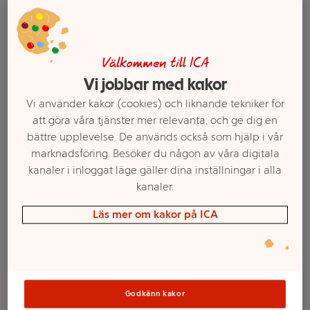
Välkommen till ICA
Vi jobbar med kakor
Vi använder kakor (cookies) och liknande tekniker för
att göra våra tjänster mer relevanta, och ge dig en
bättre upplevelse. De används också som hjälp i vår
marknadsföring. Besöker du någon av våra digitala
kanaler i inloggat läge gäller dina inställningar i alla
Välj butik och handla
kanaler.
Sortimentet kan variera mellan butikerna
Läs mer om kakor på ICA
Saltlakrits
Godkänn kakor