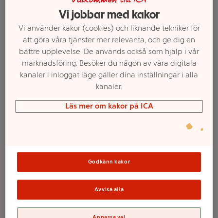
Välkommen till ICA
Vi jobbar med kakor
Vi använder kakor (cookies) och liknande tekniker för
att göra våra tjänster mer relevanta, och ge dig en
bättre upplevelse. De används också som hjälp i vår
marknadsföring. Besöker du någon av våra digitala
kanaler i inloggat läge gäller dina inställningar i alla
kanaler.
Läs mer om kakor på ICA
Välj butik och handla
Sortimentet kan variera mellan butikerna
Godkänn kakor
Skrinda Svart
Avvisa alla
Outfit
Anpassa val