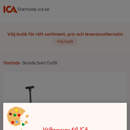
Startsida ica.se
Välj butik för rätt sortiment, pris och leveransalternativ
Välj butik
Startsida
Skrinda Svart Outfit