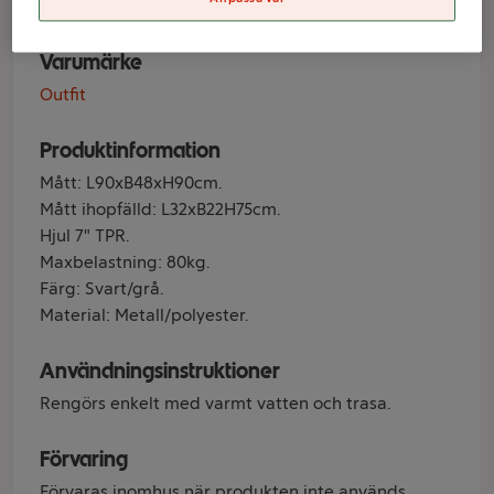
Varumärke
Outfit
Produktinformation
Mått: L90xB48xH90cm.
Mått ihopfälld: L32xB22H75cm.
Hjul 7" TPR.
Maxbelastning: 80kg.
Färg: Svart/grå.
Material: Metall/polyester.
Användningsinstruktioner
Rengörs enkelt med varmt vatten och trasa.
Förvaring
Förvaras inomhus när produkten inte används.