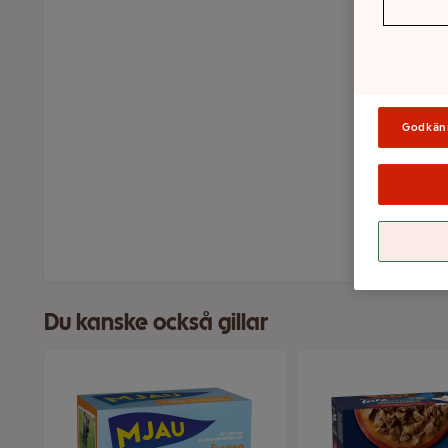
Godkän
Du kanske också gillar