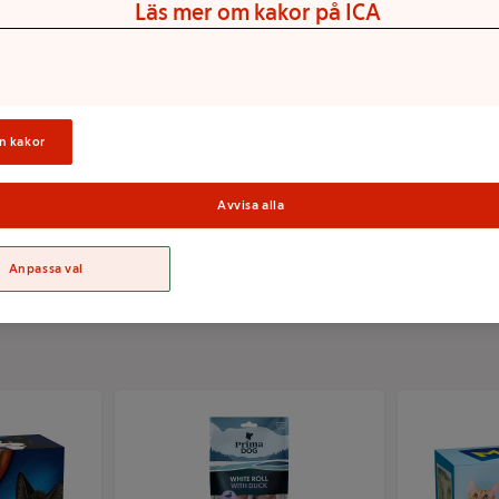
Läs mer om kakor på ICA
n kakor
Avvisa alla
Sortime
Anpassa val