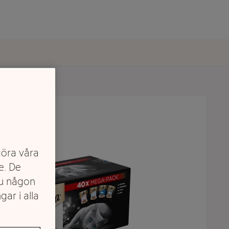
göra våra
e. De
du någon
gar i alla