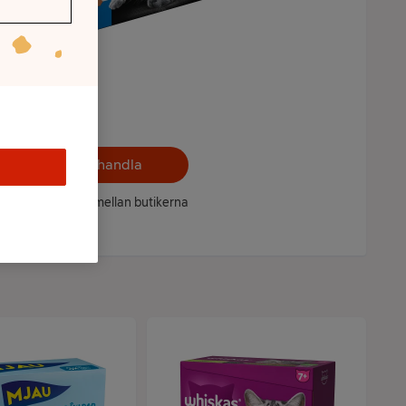
Välj butik och handla
ntet kan variera mellan butikerna