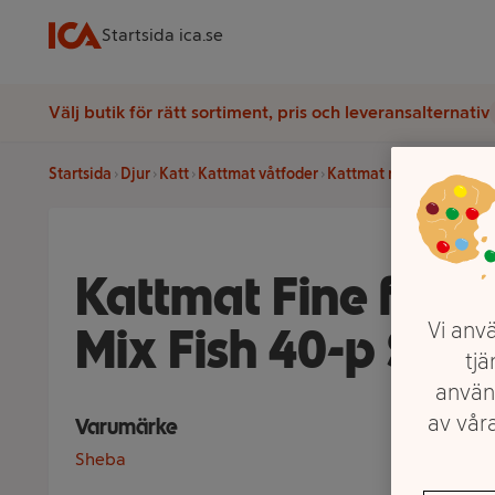
Startsida ica.se
Välj butik för rätt sortiment, pris och leveransalternativ
Startsida
Djur
Katt
Kattmat våtfoder
Kattmat multipack
Katt
Kattmat Fine flake
Mix Fish 40-p She
Vi anvä
tjä
använ
av våra
Varumärke
Sheba