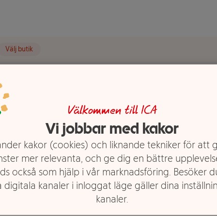
Välj butik
mat Fine flakes in gravy Mix Fish 40-p Sheba
Välkommen till ICA
s in gravy
Vi jobbar med kakor
ba
nder kakor (cookies) och liknande tekniker för att 
nster mer relevanta, och ge dig en bättre upplevels
ds också som hjälp i vår marknadsföring. Besöker 
 digitala kanaler i inloggat läge gäller dina inställnin
kanaler.