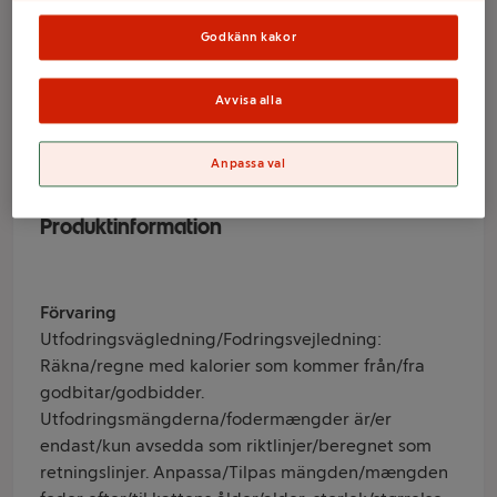
collection Mix 12-p
85g Sheba
Godkänn kakor
Avvisa alla
Varumärke
Anpassa val
Sheba
Produktinformation
Förvaring
Utfodringsvägledning/Fodringsvejledning:
Räkna/regne med kalorier som kommer från/fra
godbitar/godbidder.
Utfodringsmängderna/fodermængder är/er
endast/kun avsedda som riktlinjer/beregnet som
retningslinjer. Anpassa/Tilpas mängden/mængden