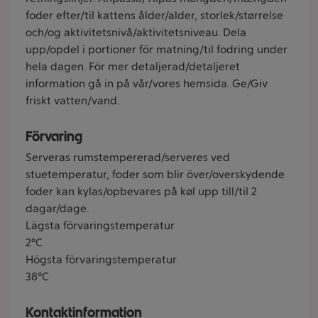
foder efter/til kattens ålder/alder, storlek/størrelse
och/og aktivitetsnivå/aktivitetsniveau. Dela
upp/opdel i portioner för matning/til fodring under
hela dagen. För mer detaljerad/detaljeret
information gå in på vår/vores hemsida. Ge/Giv
friskt vatten/vand.
Förvaring
Serveras rumstempererad/serveres ved
stuetemperatur, foder som blir över/overskydende
foder kan kylas/opbevares på køl upp till/til 2
dagar/dage.
Lägsta förvaringstemperatur
2°C
Högsta förvaringstemperatur
38°C
Kontaktinformation