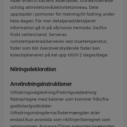
foder efter/til kattens ålder/alder, storlek/størrelse
och/og aktivitetsnivå/aktivitetsniveau. Dela
upp/opdel i portioner för matning/til fodring under
hela dagen. För mer detaljerad/detaljeret
information gå in på vår/vores hemsida. Ge/Giv
friskt vatten/vand. Serveras
rumstempererad/serveres ved stuetemperatur,
foder som blir över/overskydende foder kan
kylas/opbevares på køl upp till/til 2 dagar/dage.
Näringsdeklaration
Användningsinstruktioner
Utfodringsvägledning/Fodringsvejledning:
Räkna/regne med kalorier som kommer från/fra
godbitar/godbidder.
Utfodringsmängderna/fodermængder är/er
endast/kun avsedda som riktlinjer/beregnet som
retningslinjer. Anpassa/Tilpas mängden/mængden