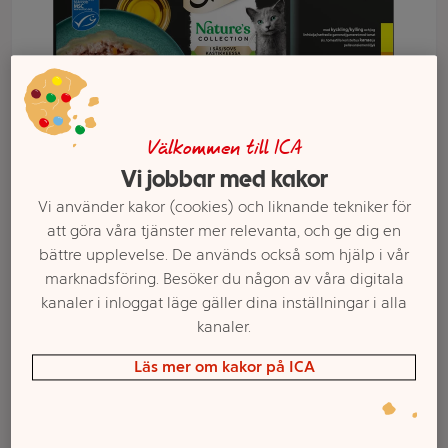
Välkommen till ICA
Vi jobbar med kakor
Vi använder kakor (cookies) och liknande tekniker för
att göra våra tjänster mer relevanta, och ge dig en
bättre upplevelse. De används också som hjälp i vår
Välj butik och handla
marknadsföring. Besöker du någon av våra digitala
kanaler i inloggat läge gäller dina inställningar i alla
Sortimentet kan variera mellan butikerna
kanaler.
Läs mer om kakor på ICA
Kattmat Natures