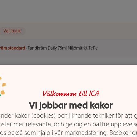
Välj butik
räm standard
Tandkräm Daily 75ml Miljömärkt TePe
5ml
Välkommen till ICA
Vi jobbar med kakor
nder kakor (cookies) och liknande tekniker för att 
nster mer relevanta, och ge dig en bättre upplevels
ds också som hjälp i vår marknadsföring. Besöker 