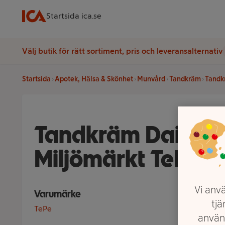
Startsida ica.se
Välj butik för rätt sortiment, pris och leveransalternativ
Startsida
Apotek, Hälsa & Skönhet
Munvård
Tandkräm
Tandk
Tandkräm Daily 7
Miljömärkt TePe
Vi anvä
Varumärke
tjä
TePe
använ