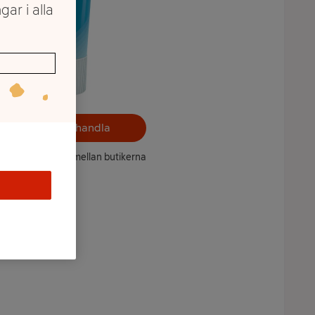
gar i alla
Välj butik och handla
ntet kan variera mellan butikerna