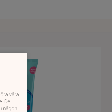
göra våra
e. De
du någon