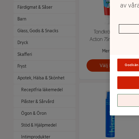
av våra
Färdigmat & Såser
Barn
Glass, Godis & Snacks
Tandkräm Triple
Action 75ml Colgate
Dryck
Mer info
Skafferi
Välj butik
Godkän
Fryst
Apotek, Hälsa & Skönhet
Receptfria läkemedel
Plåster & Sårvård
Ögon & Öron
Stöd & Hjälpmedel
Intimprodukter