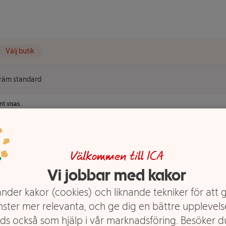
Välj butik
räm standard
t visas.
rd
Välkommen till ICA
Vi jobbar med kakor
nder kakor (cookies) och liknande tekniker för att 
nster mer relevanta, och ge dig en bättre upplevels
ds också som hjälp i vår marknadsföring. Besöker 