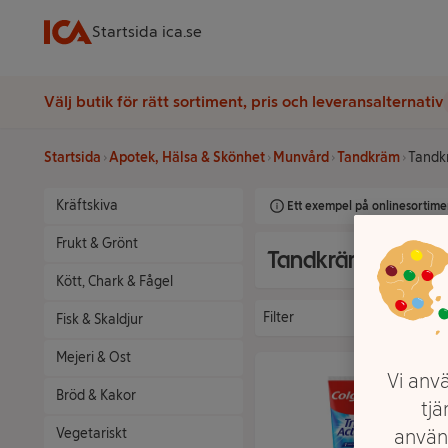
Startsida ica.se
Välj butik för rätt sortiment, pris och leveransalternativ
Startsida
Apotek, Hälsa & Skönhet
Munvård
Tandkräm
Tandk
Kräftskiva
Ett exempel på onlinesortimen
Frukt & Grönt
Tandkräm standa
Kött, Chark & Fågel
Filter
Fisk & Skaldjur
Mejeri & Ost
Vi anvä
Bröd & Kakor
tjä
Vegetariskt
använ