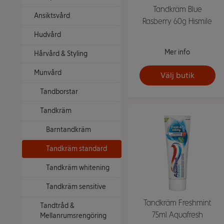
Tandkräm Blue
Ansiktsvård
Rasberry 60g Hismile
Hudvård
Mer info
Hårvård & Styling
Munvård
Välj butik
Tandborstar
Tandkräm
Barntandkräm
Tandkräm standard
Tandkräm whitening
Tandkräm sensitive
Tandkräm Freshmint
Tandtråd &
75ml Aquafresh
Mellanrumsrengöring