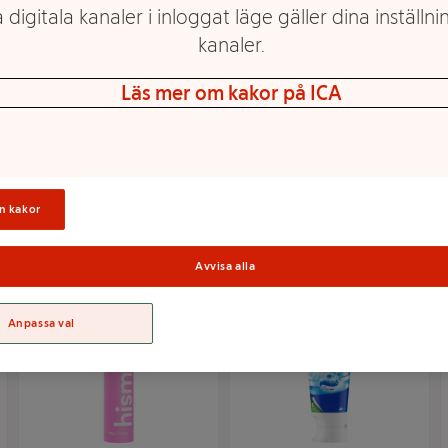
 digitala kanaler i inloggat läge gäller dina inställnin
kanaler.
Läs mer om kakor på ICA
Tandkräm Original
Tandkräm Flour mint
75ml Colgate
125ml ICA Basic
Mer info
Mer info
Välj butik
Välj butik
n kakor
Avvisa alla
Anpassa val