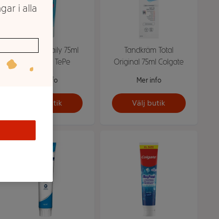
gar i alla
Tandkräm Daily 75ml
Tandkräm Total
Miljömärkt TePe
Original 75ml Colgate
Mer info
Mer info
Välj butik
Välj butik