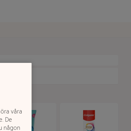
göra våra
e. De
du någon