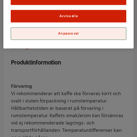
hela bönor 400g
Löfbergs
Avvisa alla
Anpassa val
Varumärke
Löfbergs
Produktinformation
Förvaring
Vi rekommenderar att kaffe ska förvaras torrt och
svalt i sluten förpackning i rumstemperatur.
Hållbarhetstiden är baserat på förvaring i
rumstemperatur. Kaffets smak/arom kan försämras
vid ej rekommenderade lagrings- och
transportförhållanden. Temperaturdifferenser kan