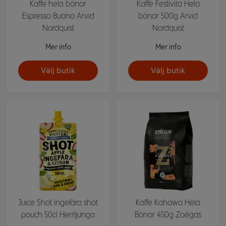
Kaffe hela bönor
Kaffe Festivita Hela
Espresso Buono Arvid
bönor 500g Arvid
Nordquist
Nordquist
Mer info
Mer info
Välj butik
Välj butik
Juice Shot Ingefära shot
Kaffe Kahawa Hela
pouch 50cl Herrljunga
Bönor 450g Zoégas