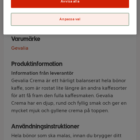
Crema 900g
Avvisa alla
Gevalia
Anpassa val
Varumärke
Gevalia
Produktinformation
Information från leverantör
Gevalia Crema är ett härligt balanserat hela bönor
kaffe, som är rostat lite längre än andra kaffesorter
för att få fram den fulla kaffesmaken. Gevalia
Crema har en djup, rund och fyllig smak och ger en
mycket mjuk och gyllene crema på toppen.
Användningsinstruktioner
Hela bönor som ska malas, innan du brygger ditt