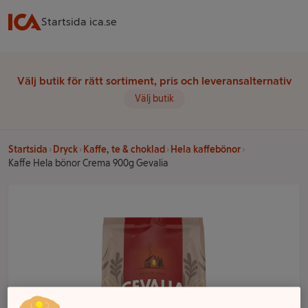
Startsida ica.se
Välj butik för rätt sortiment, pris och leveransalternativ
Välj butik
Startsida
Dryck
Kaffe, te & choklad
Hela kaffebönor
Kaffe Hela bönor Crema 900g Gevalia