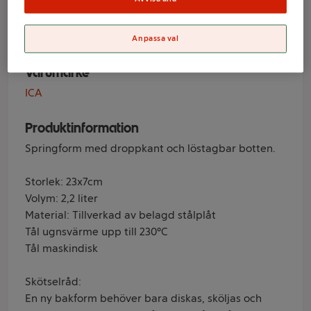
droppkant ICA
Anpassa val
Varumärke
ICA
Produktinformation
Springform med droppkant och löstagbar botten.
Storlek: 23x7cm
Volym: 2,2 liter
Material: Tillverkad av belagd stålplåt
Tål ugnsvärme upp till 230°C
Tål maskindisk
Skötselråd:
En ny bakform behöver bara diskas, sköljas och