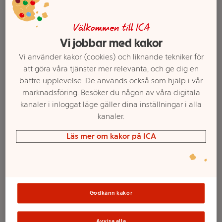
Välkommen till ICA
Vi jobbar med kakor
Vi använder kakor (cookies) och liknande tekniker för
att göra våra tjänster mer relevanta, och ge dig en
bättre upplevelse. De används också som hjälp i vår
marknadsföring. Besöker du någon av våra digitala
kanaler i inloggat läge gäller dina inställningar i alla
kanaler.
Välj butik och handla
Läs mer om kakor på ICA
Sortimentet kan variera mellan butikerna
Springform 23cm
Godkänn kakor
2,2l med
Avvisa alla