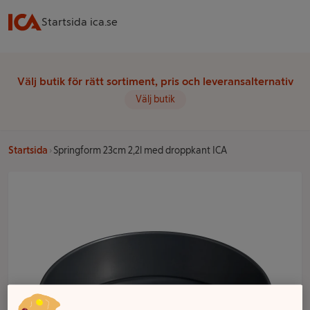
Startsida ica.se
Välj butik för rätt sortiment, pris och leveransalternativ
Välj butik
Startsida
Springform 23cm 2,2l med droppkant ICA