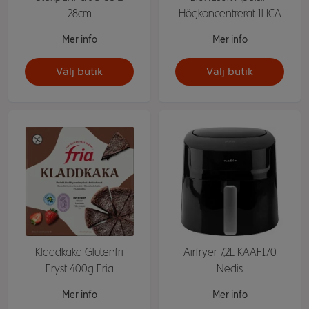
28cm
Högkoncentrerat 1l ICA
Mer info
Mer info
Välj butik
Välj butik
Kladdkaka Glutenfri
Airfryer 7,2L KAAF170
Fryst 400g Fria
Nedis
Mer info
Mer info