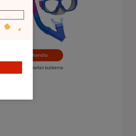
Välj butik och handla
ntet kan variera mellan butikerna