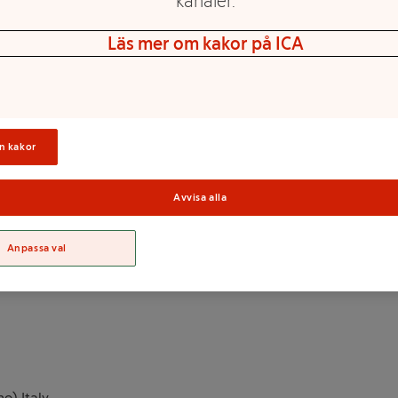
kanaler.
Läs mer om kakor på ICA
äljas vid köp
n kakor
Sortime
Avvisa alla
Anpassa val
o) Italy