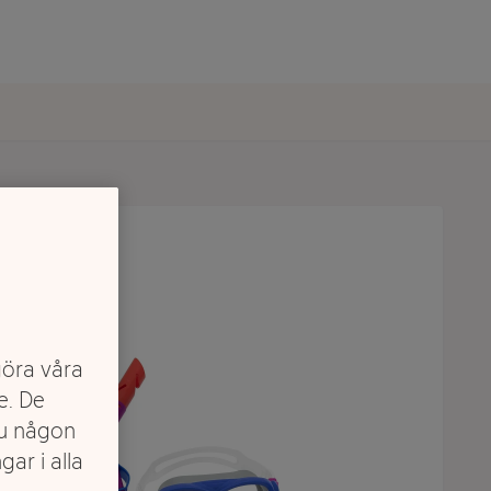
göra våra
e. De
du någon
gar i alla