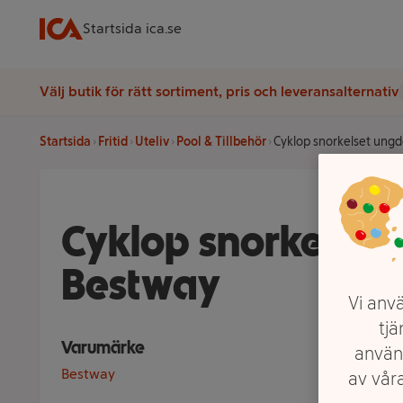
Startsida ica.se
Välj butik för rätt sortiment, pris och leveransalternativ
Startsida
Fritid
Uteliv
Pool & Tillbehör
Cyklop snorkelset ung
Cyklop snorkelse
Bestway
Vi anvä
tjä
Varumärke
använ
Bestway
av våra