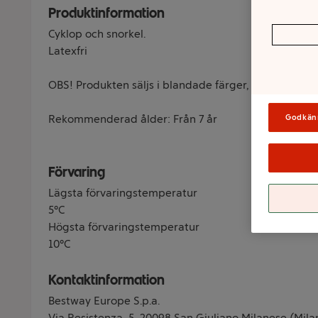
Produktinformation
Cyklop och snorkel.
Latexfri
OBS! Produkten säljs i blandade färger, färg kan ej v
Rekommenderad ålder: Från 7 år
Godkän
Förvaring
Lägsta förvaringstemperatur
5°C
Högsta förvaringstemperatur
10°C
Kontaktinformation
Bestway Europe S.p.a.
Via Resistenza, 5, 20098 San Giuliano Milanese (Milan