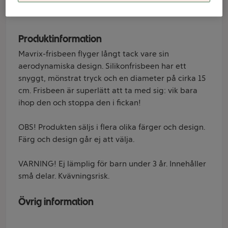
silikon Mavrrix
Produktinformation
Mavrix-frisbeen flyger långt tack vare sin
aerodynamiska design. Silikonfrisbeen har ett
snyggt, mönstrat tryck och en diameter på cirka 15
cm. Frisbeen är superlätt att ta med sig: vik bara
ihop den och stoppa den i fickan!
OBS! Produkten säljs i flera olika färger och design.
Färg och design går ej att välja.
VARNING! Ej lämplig för barn under 3 år. Innehåller
små delar. Kvävningsrisk.
Övrig information