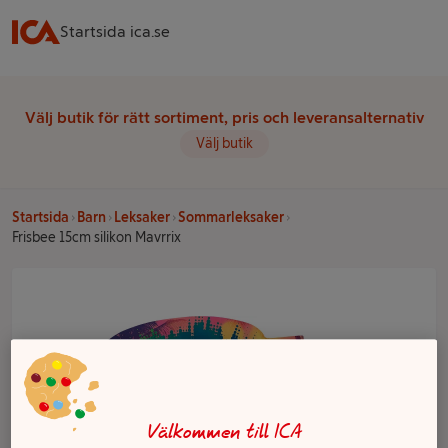
Startsida ica.se
Välj butik för rätt sortiment, pris och leveransalternativ
Välj butik
Startsida
Barn
Leksaker
Sommarleksaker
Frisbee 15cm silikon Mavrrix
Välkommen till ICA