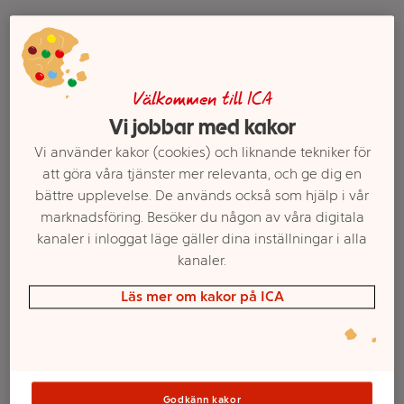
Välkommen till ICA
Vi jobbar med kakor
Vi använder kakor (cookies) och liknande tekniker för
att göra våra tjänster mer relevanta, och ge dig en
bättre upplevelse. De används också som hjälp i vår
Dront 141x113cm
Poolspel Vattenpolo
marknadsföring. Besöker du någon av våra digitala
Bestway
142x76cm Bestway
kanaler i inloggat läge gäller dina inställningar i alla
Mer info
Mer info
kanaler.
Läs mer om kakor på ICA
Välj butik
Välj butik
Godkänn kakor