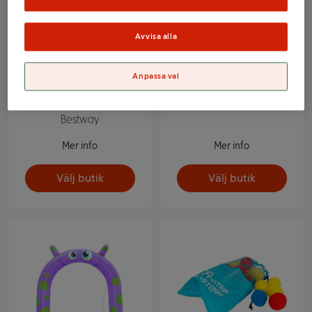
Avvisa alla
Anpassa val
Salamander 191x119cm
Bubbelkopter 118ml
Bestway
Mer info
Mer info
Välj butik
Välj butik