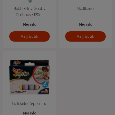
Bubbelstav Gabby
Skottkärra
Dollhouse 120ml
Mer info
Mer info
Välj butik
Välj butik
Gatukritor 6-p Simba
Mer info