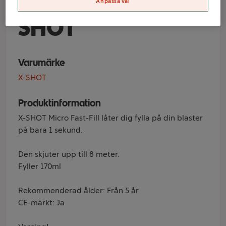
Fast Fill 2p X-
Anpassa val
SHOT
Varumärke
X-SHOT
Produktinformation
X-SHOT Micro Fast-Fill låter dig fylla på din blaster
på bara 1 sekund.
Den skjuter upp till 8 meter.
Fyller 170ml
Rekommenderad ålder: Från 5 år
CE-märkt: Ja