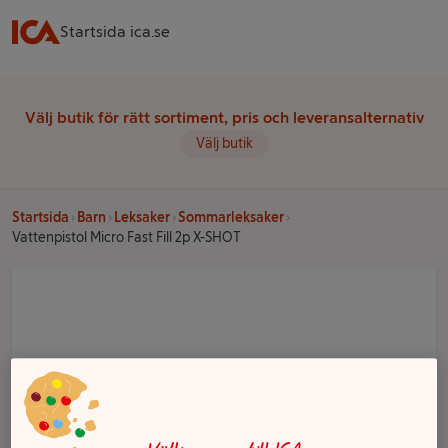
Startsida ica.se
Välj butik för rätt sortiment, pris och leveransalternativ
Välj butik
Startsida
Barn
Leksaker
Sommarleksaker
Vattenpistol Micro Fast Fill 2p X-SHOT