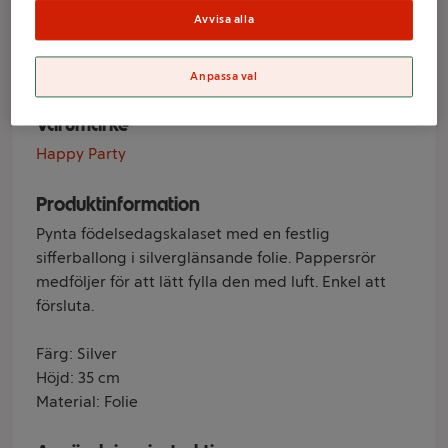
Silver 35cm
Avvisa alla
Happy Party
Anpassa val
Varumärke
Happy Party
Produktinformation
Pynta födelsedagskalaset med en festlig
sifferballong i silverglänsande folie. Pappersrör
medföljer för att lätt fylla den med luft. Enkel att
försluta.
Färg: Silver
Höjd: 35 cm
Material: Folie