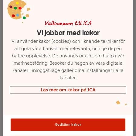
Välkommen till ICA
Vi jobbar med kakor
Vi använder kakor (cookies) och liknande tekniker för
att göra våra tjänster mer relevanta, och ge dig en
bättre upplevelse. De används också som hjälp i vår
marknadsföring. Besöker du någon av våra digitala
kanaler i inloggat läge gäller dina inställningar i alla
kanaler.
Välj butik och handla
Läs mer om kakor på ICA
Sortimentet kan variera mellan butikerna
Folieballong Nr 4
Godkänn kakor