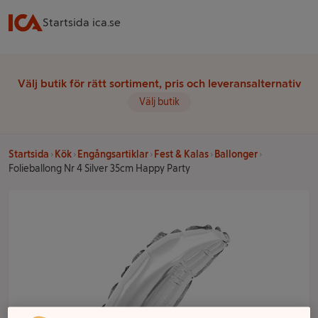
Startsida ica.se
Välj butik för rätt sortiment, pris och leveransalternativ
Välj butik
Startsida
Kök
Engångsartiklar
Fest & Kalas
Ballonger
Folieballong Nr 4 Silver 35cm Happy Party