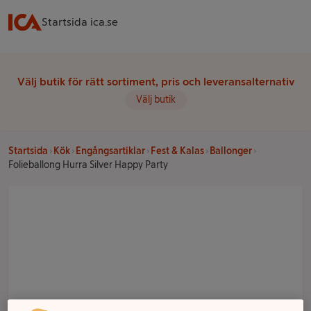
Startsida ica.se
Välj butik för rätt sortiment, pris och leveransalternativ
Välj butik
Startsida
Kök
Engångsartiklar
Fest & Kalas
Ballonger
Folieballong Hurra Silver Happy Party