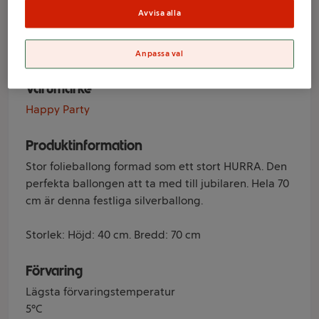
Hurra Silver
Avvisa alla
Happy Party
Anpassa val
Varumärke
Happy Party
Produktinformation
Stor folieballong formad som ett stort HURRA. Den
perfekta ballongen att ta med till jubilaren. Hela 70
cm är denna festliga silverballong.
Storlek: Höjd: 40 cm. Bredd: 70 cm
Förvaring
Lägsta förvaringstemperatur
5°C