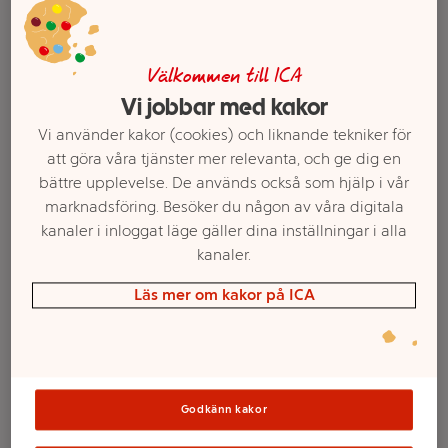
Välkommen till ICA
Vi jobbar med kakor
Vi använder kakor (cookies) och liknande tekniker för
att göra våra tjänster mer relevanta, och ge dig en
bättre upplevelse. De används också som hjälp i vår
marknadsföring. Besöker du någon av våra digitala
kanaler i inloggat läge gäller dina inställningar i alla
kanaler.
Välj butik och handla
Läs mer om kakor på ICA
Sortimentet kan variera mellan butikerna
Folieballong
Godkänn kakor