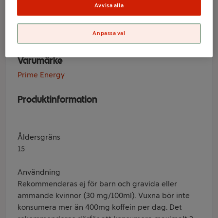
Blueberry 33cl
Avvisa alla
Prime Energy
Anpassa val
Varumärke
Prime Energy
Produktinformation
Åldersgräns
15
Användning
Rekommenderas ej för barn och gravida eller
ammande kvinnor (30 mg/100ml). Vuxna bör inte
konsumera mer än 400mg koffein per dag. Det