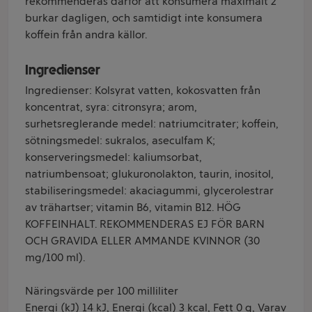
rekommenderas därför att konsumera maximalt 2
burkar dagligen, och samtidigt inte konsumera
koffein från andra källor.
Ingredienser
Ingredienser: Kolsyrat vatten, kokosvatten från
koncentrat, syra: citronsyra; arom,
surhetsreglerande medel: natriumcitrater; koffein,
sötningsmedel: sukralos, aseculfam K;
konserveringsmedel: kaliumsorbat,
natriumbensoat; glukuronolakton, taurin, inositol,
stabiliseringsmedel: akaciagummi, glycerolestrar
av trähartser; vitamin B6, vitamin B12. HÖG
KOFFEINHALT. REKOMMENDERAS EJ FÖR BARN
OCH GRAVIDA ELLER AMMANDE KVINNOR (30
mg/100 ml).
Näringsvärde per 100 milliliter
Energi (kJ) 14 kJ, Energi (kcal) 3 kcal, Fett 0 g, Varav