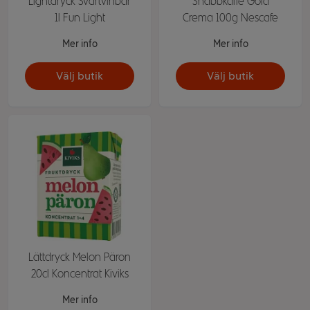
Lightdryck Svartvinbär
Snabbkaffe Gold
1l Fun Light
Crema 100g Nescafe
Mer info
Mer info
Välj butik
Välj butik
Lättdryck Melon Päron
20cl Koncentrat Kiviks
Mer info