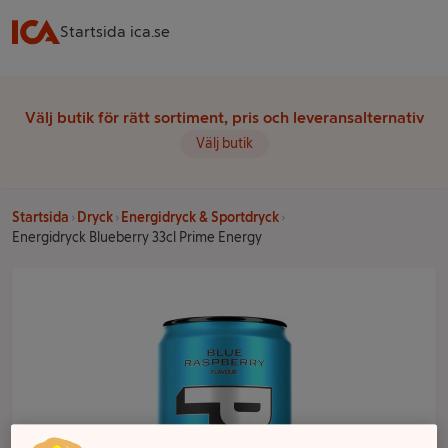
Startsida ica.se
Välj butik för rätt sortiment, pris och leveransalternativ
Välj butik
Startsida
Dryck
Energidryck & Sportdryck
Energidryck Blueberry 33cl Prime Energy