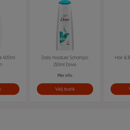
l 400ml
Daily moisture Schampo
Hair & 
n
250ml Dove
Mer info
k
Välj butik