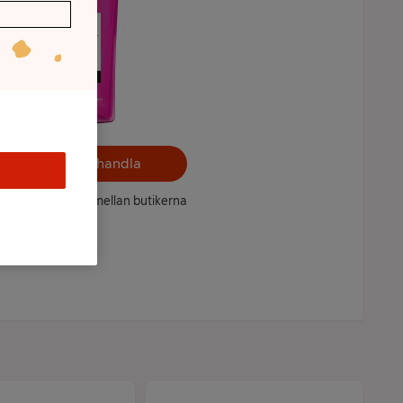
Välj butik och handla
ntet kan variera mellan butikerna