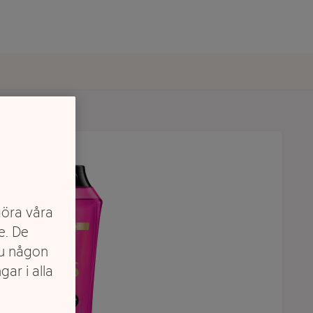
arzkopf
göra våra
e. De
du någon
gar i alla