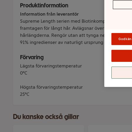
Produktinformation
Information från leverantör
Supreme Length serien med Biotinkomplex + Pionblo
framtagen för långt hår. Avlägsnar överflödig olja i
hårlängderna. Rengör utan att tynga ner håret. Fruk
Godkän
91% ingredienser av naturligt ursprung inkl vatten.
Förvaring
Lägsta förvaringstemperatur
0°C
Högsta förvaringstemperatur
25°C
Du kanske också gillar