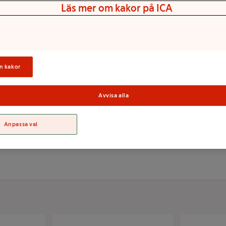
Läs mer om kakor på ICA
mextrakt är speciellt
 hårbotten och reparerar
tig doft med vårdande känsla.
n kakor
Avvisa alla
Sortime
Anpassa val