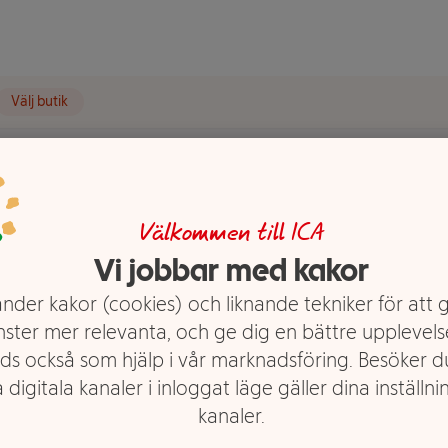
Välj butik
o
Schampo för normalt hår
Schampo Supreme Length 250ml Gliss Schw
Välkommen till ICA
 Length
Vi jobbar med kakor
rzkopf
nder kakor (cookies) och liknande tekniker för att 
nster mer relevanta, och ge dig en bättre upplevels
ds också som hjälp i vår marknadsföring. Besöker 
 digitala kanaler i inloggat läge gäller dina inställnin
kanaler.