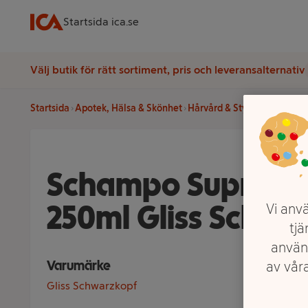
Startsida ica.se
Välj butik för rätt sortiment, pris och leveransalternativ
Startsida
Apotek, Hälsa & Skönhet
Hårvård & Styling
Schamp
Schampo Supreme
250ml Gliss Schwa
Vi anvä
tjä
använ
Varumärke
av våra
Gliss Schwarzkopf