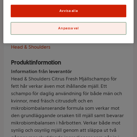
Citrus Fresh 250ml
Head & Shoulders
Avvisa alla
Anpassa val
Varumärke
Head & Shoulders
Produktinformation
Information från leverantör
Head & Shoulders Citrus Fresh Mjällschampo för
fett hår verkar även mot ihållande mjäll. Ett
schampo för daglig användning för både män och
kvinnor, med fräsch citrusdoft och en
mikrobiombalanserande formula som verkar mot
den grundläggande orsaken till mjäll samt bevarar
mikrobiombalansen i hårbotten. Verkar både mot
synlig och osynlig mjäll genom att släppa ut två