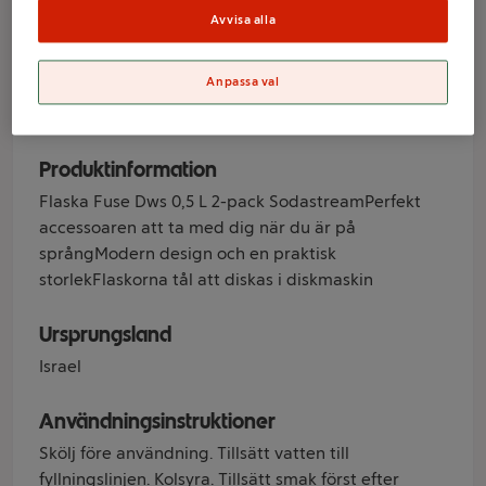
DWS Fuse
Avvisa alla
Varumärke
Anpassa val
Sodastream
Produktinformation
Flaska Fuse Dws 0,5 L 2-pack SodastreamPerfekt
accessoaren att ta med dig när du är på
språngModern design och en praktisk
storlekFlaskorna tål att diskas i diskmaskin
Ursprungsland
Israel
Användningsinstruktioner
Skölj före användning. Tillsätt vatten till
fyllningslinjen. Kolsyra. Tillsätt smak först efter