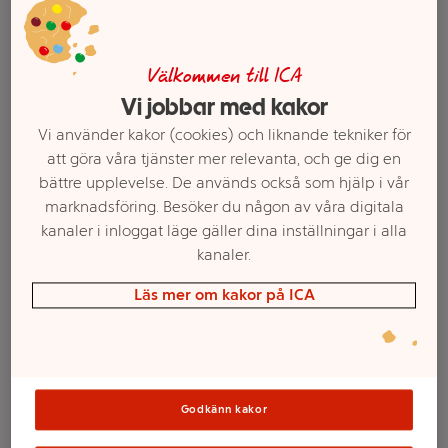
Välkommen till ICA
Vi jobbar med kakor
Vi använder kakor (cookies) och liknande tekniker för
att göra våra tjänster mer relevanta, och ge dig en
bättre upplevelse. De används också som hjälp i vår
marknadsföring. Besöker du någon av våra digitala
kanaler i inloggat läge gäller dina inställningar i alla
kanaler.
Välj butik och handla
Läs mer om kakor på ICA
Sortimentet kan variera mellan butikerna
PET-flaska 2x0,5L
Godkänn kakor