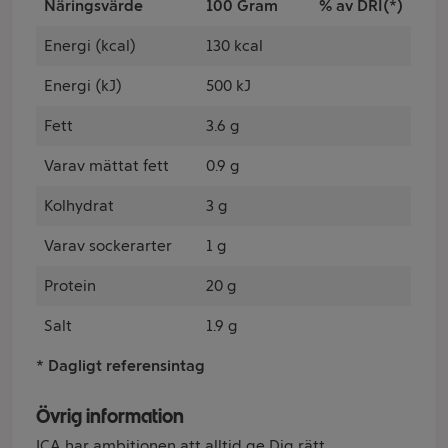
Näringsvärde
100 Gram
% av DRI(*)
Energi (kcal)
130 kcal
Energi (kJ)
500 kJ
Fett
3.6 g
Varav mättat fett
0.9 g
Kolhydrat
3 g
Varav sockerarter
1 g
Protein
20 g
Salt
1.9 g
* Dagligt referensintag
Övrig information
ICA har ambitionen att alltid ge Dig rätt