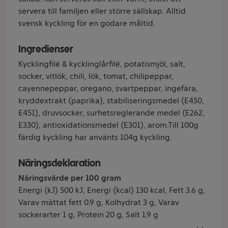
servera till familjen eller större sällskap. Alltid
svensk kyckling för en godare måltid.
Ingredienser
Kycklingfilé & kycklinglårfilé, potatismjöl, salt,
socker, vitlök, chili, lök, tomat, chilipeppar,
cayennepeppar, oregano, svartpeppar, ingefära,
kryddextrakt (paprika), stabiliseringsmedel (E450,
E451), druvsocker, surhetsreglerande medel (E262,
E330), antioxidationsmedel (E301), arom.Till 100g
färdig kyckling har använts 104g kyckling.
Näringsdeklaration
Näringsvärde per 100 gram
Energi (kJ) 500 kJ, Energi (kcal) 130 kcal, Fett 3.6 g,
Varav mättat fett 0.9 g, Kolhydrat 3 g, Varav
sockerarter 1 g, Protein 20 g, Salt 1.9 g