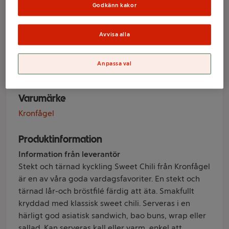
Sweet Chili Stekt
Godkänn kakor
& Tärnad 200g
Avvisa alla
Kronfågel
Anpassa val
Varumärke
Kronfågel
Produktinformation
Information från leverantör
Stekt och tärnad kyckling Sweet Chili från Kronfågel
är en av våra goda vardagsfavoriter. En stekt och
tärnad lår-och bröstfilé färdig att äta. Smakfullt
kryddad med klassisk sweet chili. Serveras i en
härligt god asiatisk sandwich, bao buns, wrap eller
sallad. Kan serveras kall eller varm, enkel att