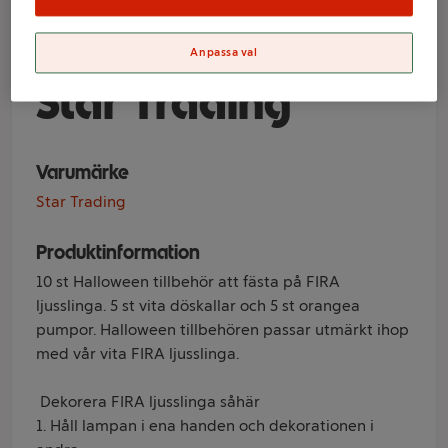
Halloween 10-p
döskalle+pumpa
Anpassa val
Star Trading
Varumärke
Star Trading
Produktinformation
10 st Halloween tillbehör att fästa på FIRA
ljusslinga. 5 st vita döskallar och 5 st orangea
pumpor. Halloween tillbehören passar utmärkt ihop
med vår vita FIRA ljusslinga.
Dekorera FIRA ljusslinga såhär
1. Håll lampan i ena handen och dekorationen i