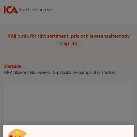
Startsida ica.se
Välj butik för rätt sortiment, pris och leveransalternativ
Välj butik
Startsida
FIRA tillbehör Halloween 10-p döskalle+pumpa Star Trading