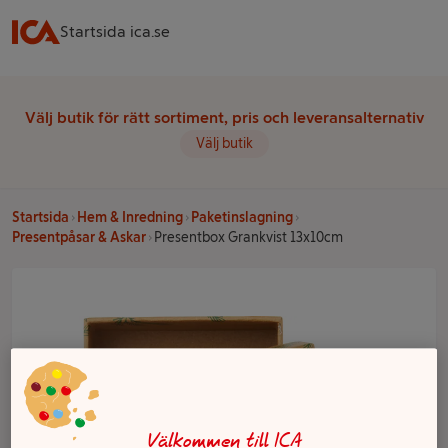
Startsida ica.se
Välj butik för rätt sortiment, pris och leveransalternativ
Välj butik
Startsida
Hem & Inredning
Paketinslagning
Presentpåsar & Askar
Presentbox Grankvist 13x10cm
Välkommen till ICA