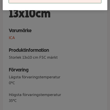
Grankvist
13x10cm
Varumärke
ICA
Produktinformation
Storlek 13x10 cm FSC märkt
Förvaring
Lägsta förvaringstemperatur
0°C
Högsta förvaringstemperatur
35°C