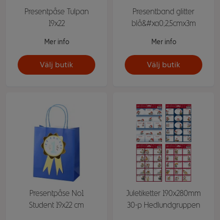
Presentpåse Tulpan
Presentband glitter
19x22
blå&#xa0;2,5cmx3m
Mer info
Mer info
Välj butik
Välj butik
Presentpåse No1
Juletiketter 190x280mm
Student 19x22 cm
30-p Hedlundgruppen