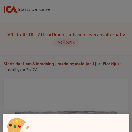
Startsida ica.se
Välj butik för rätt sortiment, pris och leveransalternativ
Välj butik
Startsida
Hem & Inredning
Inredningsdetaljer
Ljus
Blockljus
Ljus till lykta 2p ICA