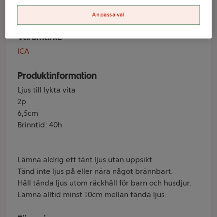
ICA
Anpassa val
Varumärke
ICA
Produktinformation
Ljus till lykta vita
2p
6,5cm
Brinntid: 40h
Lämna aldrig ett tänt ljus utan uppsikt.
Tänd inte ljus på eller nära något brännbart.
Håll tända ljus utom räckhåll för barn och husdjur.
Lämna alltid minst 10cm mellan tända ljus.