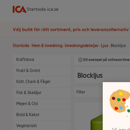
Startsida ica.se
Välj butik för rätt sortiment, pris och leveransalternativ
Startsida
Hem & Inredning
Inredningsdetaljer
Ljus
Blockljus
Kräftskiva
Ett exempel på onlinesortimen
Frukt & Grönt
Blockljus
Kött, Chark & Fågel
Filter
Fisk & Skaldjur
Mejeri & Ost
Bröd & Kakor
Vegetariskt