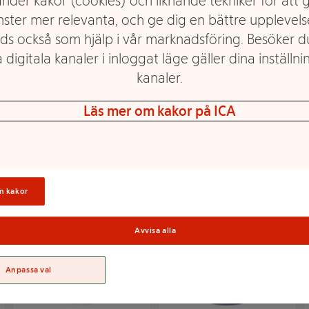
nder kakor (cookies) och liknande tekniker för att 
nster mer relevanta, och ge dig en bättre upplevels
ds också som hjälp i vår marknadsföring. Besöker 
 digitala kanaler i inloggat läge gäller dina inställnin
Blockljus Röd 15cm ICA
Blockljus Vitt H20
kanaler.
Läs mer om kakor på ICA
Mer info
Mer info
Välj butik
Välj butik
n kakor
Avvisa alla
Anpassa val