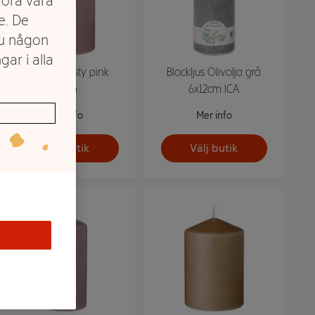
göra våra
e. De
du någon
gar i alla
Blockljus dusty pink
Blockljus Olivolja grå
10cm
6x12cm ICA
Mer info
Mer info
Välj butik
Välj butik