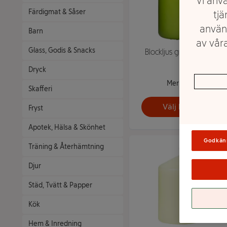
Vi anvä
Färdigmat & Såser
tjä
använ
Barn
av våra
Glass, Godis & Snacks
Blockljus grön H10cm
Dryck
Mer info
Skafferi
Välj butik
Fryst
Apotek, Hälsa & Skönhet
Godkän
Träning & Återhämtning
Djur
Städ, Tvätt & Papper
Kök
Hem & Inredning