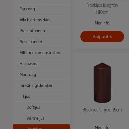
Blockljus ljusgrön
Fars dag
H10cm
Alla hjärtans dag
Mer info
Presentboden
Välj butik
Rosa bandet
Allt för examensfesten
Halloween
Mors dag
Inredningsdetaljer
Ljus
Doftljus
Blockljus vinröd 15cm
Värmeljus
Mer info