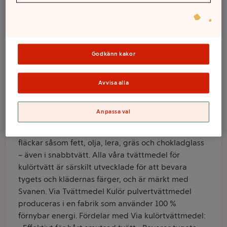
1520g Via
Varumärke
Via
Godkänn kakor
Produktinformation
Avvisa alla
Information från leverantör
Via Tvättmedel Color koncentrerat tvättpulver 1520
Anpassa val
g innehåller Vias bästa tvättkraft någonsin som
verkar djupgående och effektivt löser upp svåra
fläckar såsom fett, olja, lera, gräs och chokladglass
– även i snabbtvätt. Alla våra tvättmedel för
kulörtvätt är särskilt utvecklade för att bevara
tygets och klädernas färger, och är märkt med
Svanen. Via Tvättmedel Kulör pulvertvättmedel
produceras i en fabrik som använder 100 %
förnybar energi. Fördelar med Via kulörtvättmedel: