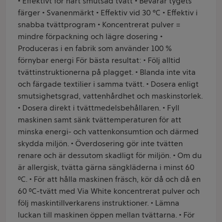
• Effektivt för hårt smutsad tvätt • Bevarar tygets
färger • Svanenmärkt • Effektiv vid 30 °C • Effektiv i
snabba tvättprogram • Koncentrerat pulver =
mindre förpackning och lägre dosering •
Produceras i en fabrik som använder 100 %
förnybar energi För bästa resultat: • Följ alltid
tvättinstruktionerna på plagget. • Blanda inte vita
och färgade textilier i samma tvätt. • Dosera enligt
smutsighetsgrad, vattenhårdhet och maskinstorlek.
• Dosera direkt i tvättmedelsbehållaren. • Fyll
maskinen samt sänk tvättemperaturen för att
minska energi- och vattenkonsumtion och därmed
skydda miljön. • Överdosering gör inte tvätten
renare och är dessutom skadligt för miljön. • Om du
är allergisk, tvätta gärna sängkläderna i minst 60
⁰C. • För att hålla maskinen fräsch, kör då och då en
60 ⁰C-tvätt med Via White koncentrerat pulver och
följ maskintillverkarens instruktioner. • Lämna
luckan till maskinen öppen mellan tvättarna. • För