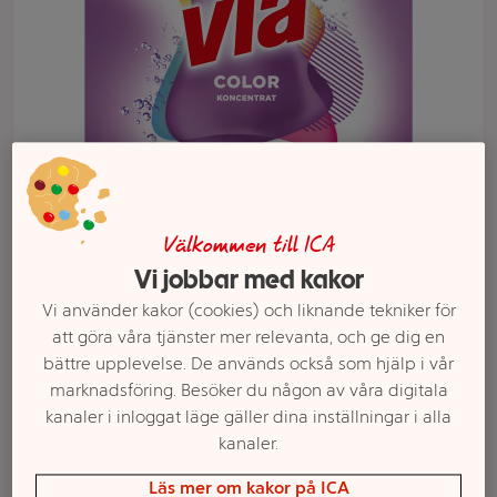
Välkommen till ICA
Vi jobbar med kakor
Välj butik och handla
Vi använder kakor (cookies) och liknande tekniker för
att göra våra tjänster mer relevanta, och ge dig en
Sortimentet kan variera mellan butikerna
bättre upplevelse. De används också som hjälp i vår
marknadsföring. Besöker du någon av våra digitala
kanaler i inloggat läge gäller dina inställningar i alla
Tvättmedel Color
kanaler.
Läs mer om kakor på ICA