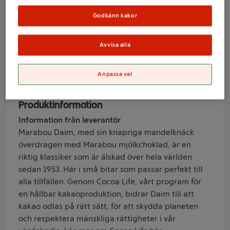
Orange LTD 200g
Godkänn kakor
Daim
Avvisa alla
Varumärke
Anpassa val
Daim
Produktinformation
Information från leverantör
Marabou Daim, med sin knapriga mandelknäck
överdragen med Marabou mjölkchoklad, är en
riktig klassiker som är älskad över hela världen
sedan 1953. Här i små bitar som passar perfekt till
alla tillfällen. Genom Cocoa Life, vårt program för
en hållbar kakaoproduktion, bidrar Daim till att
kakao odlas på rätt sätt, för att skydda planeten
och respektera mänskliga rättigheter i vår