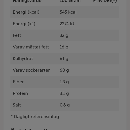
Näringsvärde
100 Gram
% av DRI(*)
Energi (kcal)
545 kcal
Energi (kJ)
2274 kJ
Fett
32 g
Varav mättat fett
16 g
Kolhydrat
61 g
Varav sockerarter
60 g
Fiber
1.3 g
Protein
3.1 g
Salt
0.8 g
* Dagligt referensintag