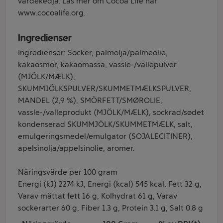
värdekedja. Läs mer om Cocoa Life här
www.cocoalife.org.
Ingredienser
Ingredienser: Socker, palmolja/palmeolie,
kakaosmör, kakaomassa, vassle-/vallepulver
(MJÖLK/MÆLK),
SKUMMJÖLKSPULVER/SKUMMETMÆLKSPULVER,
MANDEL (2,9 %), SMÖRFETT/SMØROLIE,
vassle-/valleprodukt (MJÖLK/MÆLK), sockrad/sødet
kondenserad SKUMMJÖLK/SKUMMETMÆLK, salt,
emulgeringsmedel/emulgator (SOJALECITINER),
apelsinolja/appelsinolie, aromer.
Näringsvärde per 100 gram
Energi (kJ) 2274 kJ, Energi (kcal) 545 kcal, Fett 32 g,
Varav mättat fett 16 g, Kolhydrat 61 g, Varav
sockerarter 60 g, Fiber 1.3 g, Protein 3.1 g, Salt 0.8 g