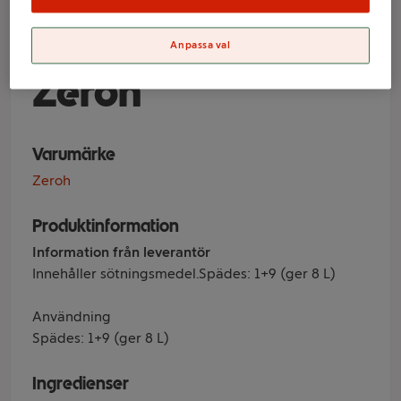
of Skumtomte
Sockerfri 80cl
Anpassa val
Zeroh
Varumärke
Zeroh
Produktinformation
Information från leverantör
Innehåller sötningsmedel.Spädes: 1+9 (ger 8 L)
Användning
Spädes: 1+9 (ger 8 L)
Ingredienser