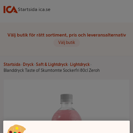
Startsida ica.se
Välj butik för rätt sortiment, pris och leveransalternativ
Välj butik
Startsida
Dryck
Saft & Lightdryck
Lightdryck
Blanddryck Taste of Skumtomte Sockerfri 80cl Zeroh