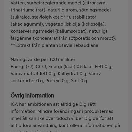
Vatten, surhetsreglerande medel (citronsyra,
trinatriumcitrat), naturlig arom, sötningsmedel
(sukralos, steviolglykosid**), stabilisator
(akaciagummi), vegetabilisk olja (kokosolja),
konserveringsmedel (kaliumsorbat), naturligt
färgämne (koncentrat från sötpotatis och morot).
**Extrakt från plantan Stevia rebaudiana
Näringsvärde per 100 milliliter
Energi (kJ) 3.3 kJ, Energi (kcal) 0.8 kcal, Fett 0 g,
Varav mättat fett 0 g, Kolhydrat 0 g, Varav
sockerarter 0 g, Protein 0 g, Salt 0 g
Övrig information
ICA har ambitionen att alltid ge Dig rätt
information. Mindre förändringar i produkternas
innehåll kan ske över tidoch vi ber Dig därför att
alltid före användning kontrollera informationen på