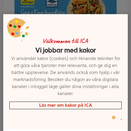
Välkommen till ICA
Vi jobbar med kakor
Vi använder kakor (cookies) och liknande tekniker för
att göra våra tjänster mer relevanta, och ge dig en
bättre upplevelse. De används också som hjälp i vår
Välj butik och handla
marknadsföring. Besöker du någon av våra digitala
kanaler i inloggat läge gäller dina inställningar i alla
Sortimentet kan variera mellan butikerna
kanaler.
Läs mer om kakor på ICA
Kycklinginnerfilé