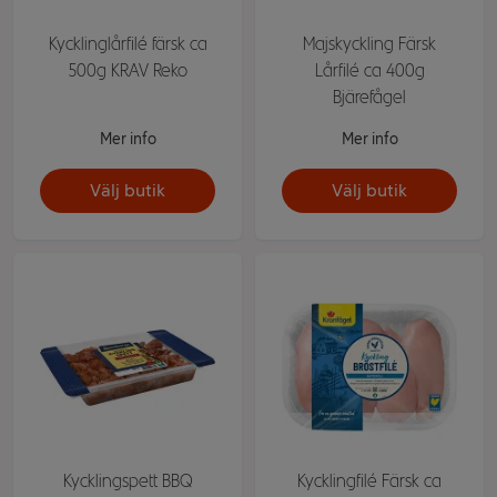
Kycklinglårfilé färsk ca
Majskyckling Färsk
500g KRAV Reko
Lårfilé ca 400g
Bjärefågel
Mer info
Mer info
Välj butik
Välj butik
Kycklingspett BBQ
Kycklingfilé Färsk ca