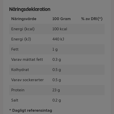
Näringsdeklaration
Näringsvärde
100 Gram
% av DRI(*)
Energi (kcal)
100 kcal
Energi (kJ)
440 kJ
Fett
1 g
Varav mättat fett
0.3 g
Kolhydrat
0.5 g
Varav sockerarter
0.5 g
Protein
23 g
Salt
0.2 g
* Dagligt referensintag