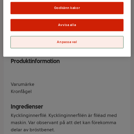
Färsk 600g
Godkänn kakor
Kronfågel
Avvisa alla
Varumärke
Anpassa val
Kronfågel
Produktinformation
Varumärke
Kronfågel
Ingredienser
Kycklinginnerfilé. Kycklinginnerfilén är filéad med
maskin. Var observant på att det kan förekomma
delar av bröstbenet.