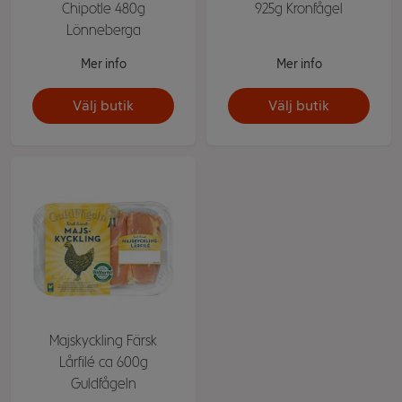
Chipotle 480g
925g Kronfågel
Lönneberga
Mer info
Mer info
Välj butik
Välj butik
Majskyckling Färsk
Lårfilé ca 600g
Guldfågeln