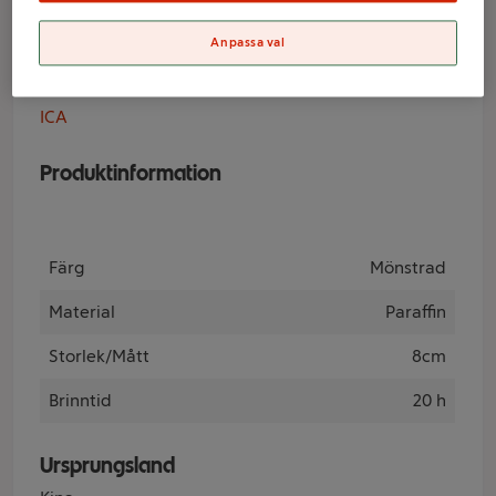
ICA
Anpassa val
Varumärke
ICA
Produktinformation
Färg
Mönstrad
Material
Paraffin
Storlek/Mått
8cm
Brinntid
20 h
Ursprungsland