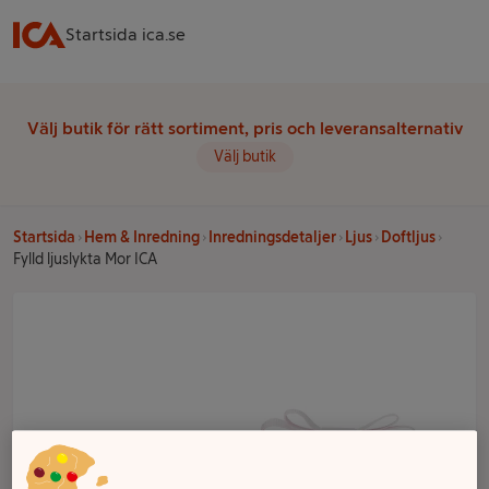
Startsida ica.se
Välj butik för rätt sortiment, pris och leveransalternativ
Välj butik
Startsida
Hem & Inredning
Inredningsdetaljer
Ljus
Doftljus
Fylld ljuslykta Mor ICA