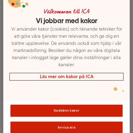
Välkommen till ICA
Vi jobbar med kakor
Vi använder kakor (cookies) och liknande tekniker för
att göra våra tjänster mer relevanta, och ge dig en
bättre upplevelse. De används också som hjälp i vår
marknadsföring. Besöker du någon av våra digitala
kanaler i inloggat läge gäller dina inställningar i alla
kanaler.
Läs mer om kakor på ICA
Välj butik och handla
Sortimentet kan variera mellan butikerna
Godkänn kakor
Fylld ljuslykta Mor
Avvisa alla