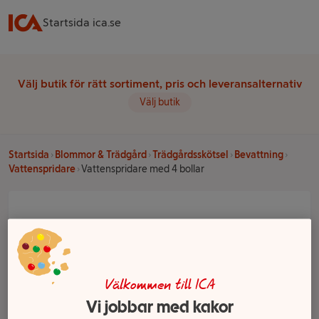
Startsida ica.se
Välj butik för rätt sortiment, pris och leveransalternativ
Välj butik
Startsida
Blommor & Trädgård
Trädgårdsskötsel
Bevattning
Vattenspridare
Vattenspridare med 4 bollar
Välkommen till ICA
Vi jobbar med kakor