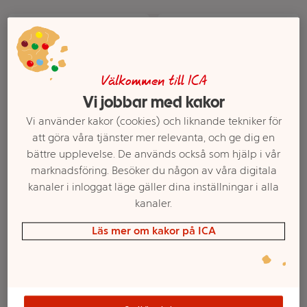
Välkommen till ICA
Vi jobbar med kakor
Vi använder kakor (cookies) och liknande tekniker för
att göra våra tjänster mer relevanta, och ge dig en
bättre upplevelse. De används också som hjälp i vår
Thermacell Refill 4-pack
Vattenspridare med 4
marknadsföring. Besöker du någon av våra digitala
bollar
kanaler i inloggat läge gäller dina inställningar i alla
Mer info
Mer info
kanaler.
Välj butik
Välj butik
Läs mer om kakor på ICA