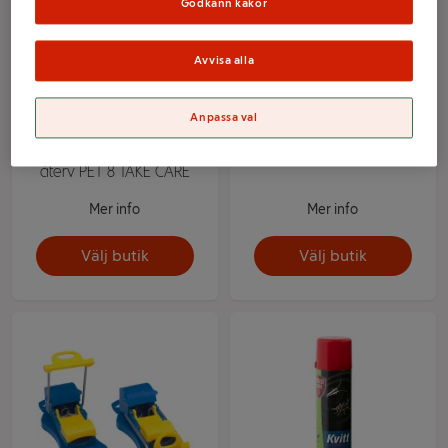
Godkänn kakor
Avvisa alla
Anpassa val
Trädgårdshandske
Is-Fritt 4kg
återv PET 8 TAKE CARE
Mer info
Mer info
Välj butik
Välj butik