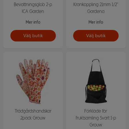
Bevattningsglob 2-p
Krankoppling 21mm 1/2"
ICA Garden
Gardena
Mer info
Mer info
Välj butik
Välj butik
Trädgårdshandskar
Förkläde för
2pack Grouw
fruktsamling Svart 1-p
Grouw