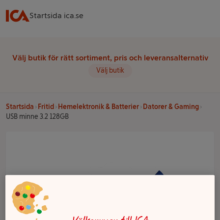
Startsida ica.se
Välj butik för rätt sortiment, pris och leveransalternativ
Välj butik
Startsida
Fritid
Hemelektronik & Batterier
Datorer & Gaming
USB minne 3.2 128GB