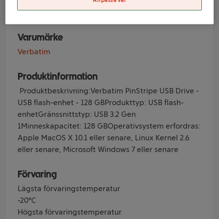
128GB
Anpassa val
Varumärke
Verbatim
Produktinformation
Produktbeskrivning:Verbatim PinStripe USB Drive -
USB flash-enhet - 128 GBProdukttyp: USB flash-
enhetGränssnittstyp: USB 3.2 Gen
1Minneskapacitet: 128 GBOperativsystem erfordras:
Apple MacOS X 10.1 eller senare, Linux Kernel 2.6
eller senare, Microsoft Windows 7 eller senare
Förvaring
Lägsta förvaringstemperatur
-20°C
Högsta förvaringstemperatur