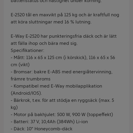
batteristatus och hastighet under körning.
E-2520 tål en maxvikt på 125 kg och är kraftfull nog
att köra sluttningar med 16 % lutning.
E-Way E-2520 har punkteringsfria däck och är lätt
att fälla ihop och bära med sig.
Specifikationer:
- Mått: 116 x 65 x 125 cm (i körskick), 116 x 65 x 56
cm (vikt)
- Bromsar: bakre E-ABS med energiåtervinning,
främre trumbroms
- Kompatibel med E-Way mobilapplikation
(Android/IOS).
- Bärkrok, t.ex. för att stödja en ryggsäck (max. 5
kg)
- Motor på bakhjulet: 500 W, 900 W (toppeffekt)
- Batteri: 37 V, 10,4Ah (384Wh) Li-ion
- Däck: 10" Honeycomb-däck