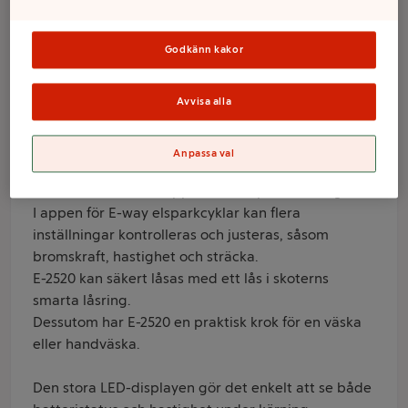
250200BL 250W
Godkänn kakor
Varumärke
e-way
Avvisa alla
Produktinformation
Anpassa val
Elsparkcykeln E-Way E-25020 BL har en 250 watts
motor och kan köra upp till 20 km per laddning.
I appen för E-way elsparkcyklar kan flera
inställningar kontrolleras och justeras, såsom
bromskraft, hastighet och sträcka.
E-2520 kan säkert låsas med ett lås i skoterns
smarta låsring.
Dessutom har E-2520 en praktisk krok för en väska
eller handväska.
Den stora LED-displayen gör det enkelt att se både