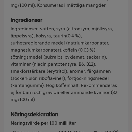
mg/100 ml). Konsumeras i måttliga mängder.
Ingredienser
Ingredienser: vatten, syra (citronsyra, mjölksyra,
äppelsyra), kolsyra, taurin(0,4 %),
surhetsreglerande medel (natriumkarbonater,
magnesiumkarbonater),koffein (0,03 %),
sötningsmedel (sukralos, cyklamat, sackarin),
vitaminer (niacin,pantotensyra, B6, B12),
smakförstärkare (erytritol), aromer, färgämnen
(sockerkulör, riboflaviner), förtjockningsmedel
(xantangummi). Hög koffeinhalt. Rekommenderas
ej för barn och gravida eller ammande kvinnor (32
mg/100 ml)
Näringsdeklaration
Näringsvärde per 100 milliliter