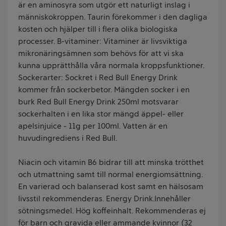
är en aminosyra som utgör ett naturligt inslag i
människokroppen. Taurin förekommer i den dagliga
kosten och hjälper till i flera olika biologiska
processer. B-vitaminer: Vitaminer är livsviktiga
mikronäringsämnen som behövs för att vi ska
kunna upprätthålla våra normala kroppsfunktioner.
Sockerarter: Sockret i Red Bull Energy Drink
kommer från sockerbetor. Mängden socker i en
burk Red Bull Energy Drink 250ml motsvarar
sockerhalten i en lika stor mängd äppel- eller
apelsinjuice - 11g per 100ml. Vatten är en
huvudingrediens i Red Bull.
Niacin och vitamin B6 bidrar till att minska trötthet
och utmattning samt till normal energiomsättning.
En varierad och balanserad kost samt en hälsosam
livsstil rekommenderas. Energy Drink.Innehåller
sötningsmedel. Hög koffeinhalt. Rekommenderas ej
för barn och gravida eller ammande kvinnor (32