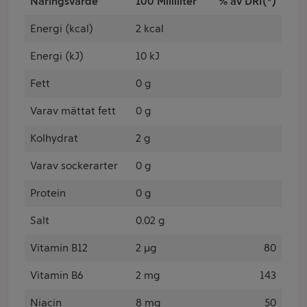
Näringsvärde
100 Milliliter
% av DRI(*)
Energi (kcal)
2 kcal
Energi (kJ)
10 kJ
Fett
0 g
Varav mättat fett
0 g
Kolhydrat
2 g
Varav sockerarter
0 g
Protein
0 g
Salt
0.02 g
Vitamin B12
2 µg
80
Vitamin B6
2 mg
143
Niacin
8 mg
50