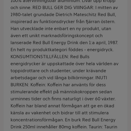
100% återvinningsbar aluminium. Livar upp kropp
och sinne. RED BULL GER DIG VIIINGAR: I mitten av
1980-talet grundade Dietrich Mateschitz Red Bull,
inspirerad av funktionsdrycker från fjärran östern.
Han utvecklade inte enbart en ny produkt, utan
även ett unikt marknadsföringskoncept och
lanserade Red Bull Energy Drink den 1:a april, 1987.
En helt ny produktkategori föddes - energidryck.
KONSUMTIONSTILLFÄLLEN: Red Bulls
energidrycker är uppskattade över hela världen av
toppidrottare och studenter, under krävande
arbetsdagar och vid långa bilkörningar. INUTI
BURKEN: Koffein: Koffein har använts för dess
stimulerande effekt på människokroppen sedan
urminnes tider och finns naturligt i över 60 växter.
Koffein har bland annat förmågan att ge en ökad
känsla av vakenhet och bidrar till att stimulera
koncentrationsförmågan. En burk Red Bull Energy
Drink 250ml innehåller 80mg koffein. Taurin: Taurin