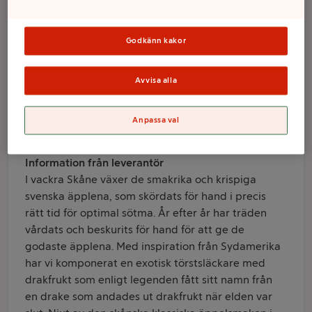
Drakfrukt och
Lime 1L Kiviks
Godkänn kakor
Avvisa alla
Varumärke
Kiviks
Anpassa val
Produktinformation
Information från leverantör
I vackra Skåne växer de smakrika och krispiga
svenska äpplena, som skördats för hand i precis
rätt tid för optimal sötma. År efter år har träden
vårdats och beskurits för hand för att ge de
godaste äpplena. Med inspiration från Sydamerika
har vi komponerat en exotisk törstsläckare med
drakfrukt som enligt legenden fått sitt namn från
en drake som andades ut drakfrukt när elden var