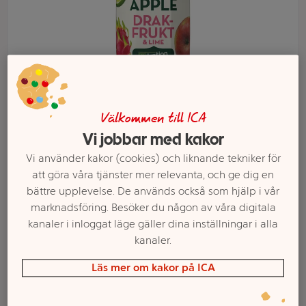
Välkommen till ICA
Vi jobbar med kakor
Vi använder kakor (cookies) och liknande tekniker för
att göra våra tjänster mer relevanta, och ge dig en
Välj butik och handla
bättre upplevelse. De används också som hjälp i vår
marknadsföring. Besöker du någon av våra digitala
Sortimentet kan variera mellan butikerna
kanaler i inloggat läge gäller dina inställningar i alla
kanaler.
Juice Äpplen
Läs mer om kakor på ICA