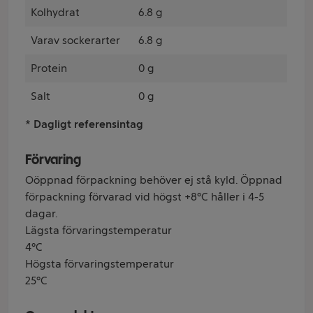
Kolhydrat
6.8 g
Varav sockerarter
6.8 g
Protein
0 g
Salt
0 g
* Dagligt referensintag
Förvaring
Oöppnad förpackning behöver ej stå kyld. Öppnad
förpackning förvarad vid högst +8°C håller i 4-5
dagar.
Lägsta förvaringstemperatur
4°C
Högsta förvaringstemperatur
25°C