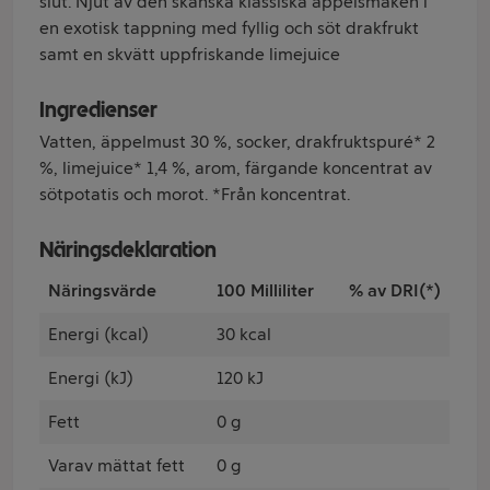
slut. Njut av den skånska klassiska äppelsmaken i
en exotisk tappning med fyllig och söt drakfrukt
samt en skvätt uppfriskande limejuice
Ingredienser
Vatten, äppelmust 30 %, socker, drakfruktspuré* 2
%, limejuice* 1,4 %, arom, färgande koncentrat av
sötpotatis och morot. *Från koncentrat.
Näringsdeklaration
Näringsvärde
100 Milliliter
% av DRI(*)
Energi (kcal)
30 kcal
Energi (kJ)
120 kJ
Fett
0 g
Varav mättat fett
0 g