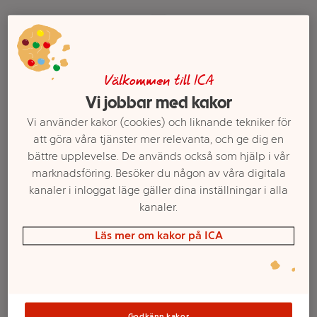
Välkommen till ICA
Vi jobbar med kakor
Vi använder kakor (cookies) och liknande tekniker för
att göra våra tjänster mer relevanta, och ge dig en
bättre upplevelse. De används också som hjälp i vår
Äppel apelsin &
Passionsjuice 1l
marknadsföring. Besöker du någon av våra digitala
passionsfruktjuice
Fontana
kanaler i inloggat läge gäller dina inställningar i alla
Koncentrat 2dl ICA
kanaler.
Mer info
Mer info
Läs mer om kakor på ICA
Välj butik
Välj butik
Godkänn kakor