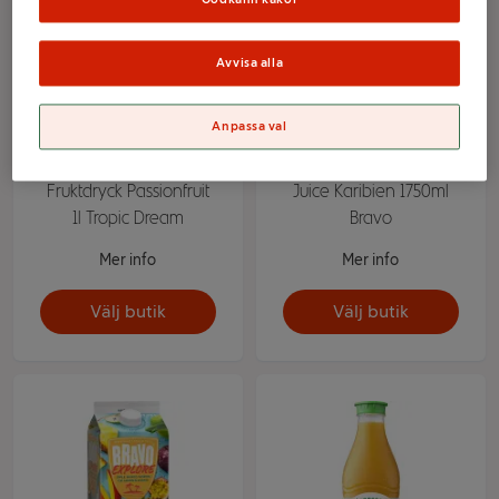
Avvisa alla
Anpassa val
Fruktdryck Passionfruit
Juice Karibien 1750ml
1l Tropic Dream
Bravo
Mer info
Mer info
Välj butik
Välj butik