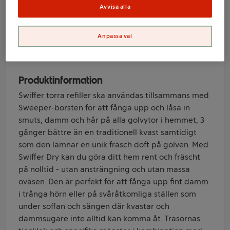
Refill 72p Pet
Avvisa alla
Anpassa val
Varumärke
Swiffer
Produktinformation
Swiffer torra refiller ska användas tillsammans med
Sweeper-borsten för att fånga upp och låsa in
smuts, damm och hår på alla golvytor i hemmet, 3
gånger bättre än en traditionell kvast samtidigt
som den lämnar en unik fräsch doft på golven. Med
Swiffer Dry kan du göra ditt hem rent och fräscht
på nolltid - utan ansträngning och utan massa
oväsen. Den är perfekt för att fånga upp fint damm
i trånga hörn eller på svåråtkomliga ställen som
under soffan och sängen där kvastar och
dammsugare inte alltid kan komma åt. Trasornas