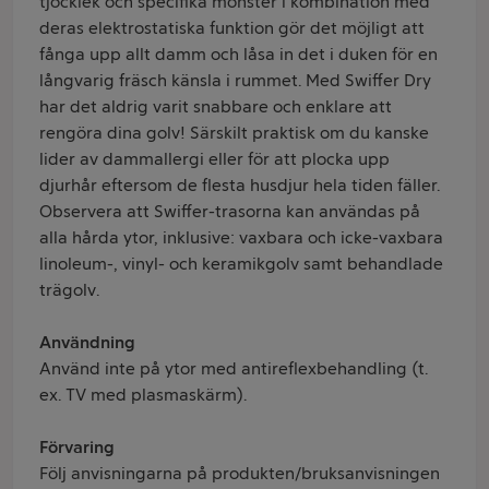
tjocklek och specifika mönster i kombination med
deras elektrostatiska funktion gör det möjligt att
fånga upp allt damm och låsa in det i duken för en
långvarig fräsch känsla i rummet. Med Swiffer Dry
har det aldrig varit snabbare och enklare att
rengöra dina golv! Särskilt praktisk om du kanske
lider av dammallergi eller för att plocka upp
djurhår eftersom de flesta husdjur hela tiden fäller.
Observera att Swiffer-trasorna kan användas på
alla hårda ytor, inklusive: vaxbara och icke-vaxbara
linoleum-, vinyl- och keramikgolv samt behandlade
trägolv.
Användning
Använd inte på ytor med antireflexbehandling (t.
ex. TV med plasmaskärm).
Förvaring
Följ anvisningarna på produkten/bruksanvisningen