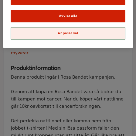
Bandet rosett S/M
mywear
Avvisa alla
Anpassa val
Varumärke
mywear
Produktinformation
Denna produkt ingår i Rosa Bandet kampanjen.
Genom att köpa en Rosa Bandet vara så bidrar du
till kampen mot cancer. När du köper vårt nattlinne
går 10kr oavkortat till cancerforskningen.
Det perfekta nattlinnet eller komma hem från
jobbet t-shirten! Med sin lösa passform faller den
mjukt runt kroppen utan att sitta åt. Går lika bra att