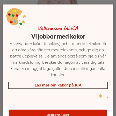
Välkommen till ICA
Vi jobbar med kakor
Vi använder kakor (cookies) och liknande tekniker för
att göra våra tjänster mer relevanta, och ge dig en
bättre upplevelse. De används också som hjälp i vår
marknadsföring. Besöker du någon av våra digitala
kanaler i inloggat läge gäller dina inställningar i alla
Välj butik och handla
kanaler.
Sortimentet kan variera mellan butikerna
Läs mer om kakor på ICA
Big Tee Alice Rosa
Godkänn kakor