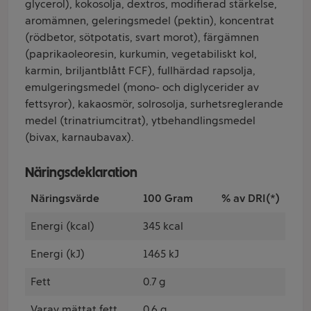
glycerol), kokosolja, dextros, modifierad stärkelse,
aromämnen, geleringsmedel (pektin), koncentrat
(rödbetor, sötpotatis, svart morot), färgämnen
(paprikaoleoresin, kurkumin, vegetabiliskt kol,
karmin, briljantblått FCF), fullhärdad rapsolja,
emulgeringsmedel (mono- och diglycerider av
fettsyror), kakaosmör, solrosolja, surhetsreglerande
medel (trinatriumcitrat), ytbehandlingsmedel
(bivax, karnaubavax).
Näringsdeklaration
Näringsvärde
100 Gram
% av DRI(*)
Energi (kcal)
345 kcal
Energi (kJ)
1465 kJ
Fett
0.7 g
Varav mättat fett
0.6 g