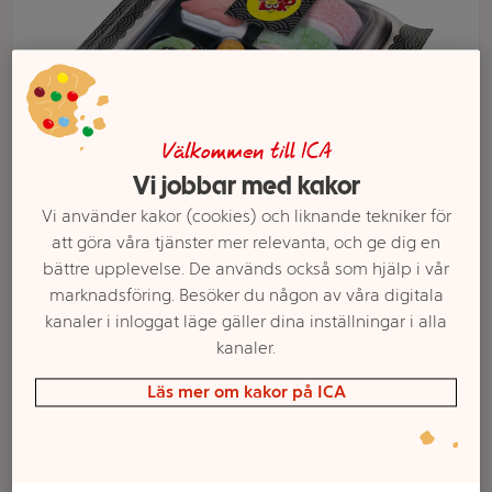
Välkommen till ICA
Vi jobbar med kakor
Vi använder kakor (cookies) och liknande tekniker för
att göra våra tjänster mer relevanta, och ge dig en
bättre upplevelse. De används också som hjälp i vår
marknadsföring. Besöker du någon av våra digitala
Välj butik och handla
kanaler i inloggat läge gäller dina inställningar i alla
kanaler.
Sortimentet kan variera mellan butikerna
Läs mer om kakor på ICA
Godis Mini-Sushi