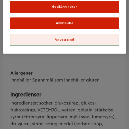
100g Look o Look
Godkänn kakor
Avvisa alla
Varumärke
Look o Look
Anpassa val
Produktinformation
Allergener
Innehåller Spannmål som innehåller gluten
Ingredienser
Ingredienser: socker, glukossirap, glukos-
fruktossirap, VETEMJÖL, vatten, gelatin, stärkelse,
syror (citronsyra, äppelsyra, mjölksyra, fumarsyra),
druvjuice, stabiliseringsmedel (sorbitolsirap,