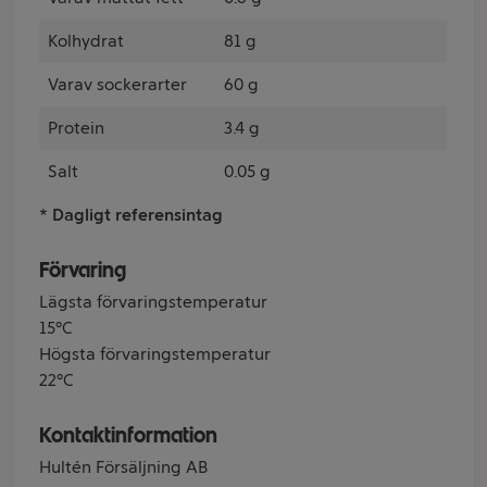
Kolhydrat
81 g
Varav sockerarter
60 g
Protein
3.4 g
Salt
0.05 g
* Dagligt referensintag
Förvaring
Lägsta förvaringstemperatur
15°C
Högsta förvaringstemperatur
22°C
Kontaktinformation
Hultén Försäljning AB