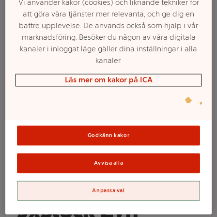
Vi använder kakor (cookies) och liknande tekniker för
att göra våra tjänster mer relevanta, och ge dig en
bättre upplevelse. De används också som hjälp i vår
marknadsföring. Besöker du någon av våra digitala
kanaler i inloggat läge gäller dina inställningar i alla
kanaler.
Läs mer om kakor på ICA
Välj butik och handla
Godkänn kakor
Sortimentet kan variera mellan butikerna
Avvisa alla
Violet Licorice S2
Anpassa val
5xStock Zyn