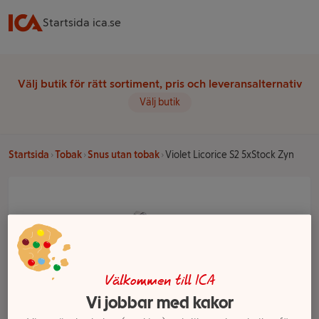
Startsida ica.se
Välj butik för rätt sortiment, pris och leveransalternativ
Välj butik
Startsida
Tobak
Snus utan tobak
Violet Licorice S2 5xStock Zyn
Välkommen till ICA
Vi jobbar med kakor