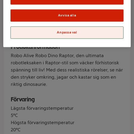
Robo Alive
Avvisa alla
Varumärke
Robo Alive
Anpassa val
Produktinformation
Robo Alive Robo Dino Raptor, den ultimata
robotleksaken i Raptor-stil som väcker förhistorisk
spänning till liv! Med dess realistiska rörelser, se när
den stryker omkring, jagar och kastar sig som en
riktig dinosaurie.
Förvaring
Lägsta förvaringstemperatur
5°C
Högsta förvaringstemperatur
20°C