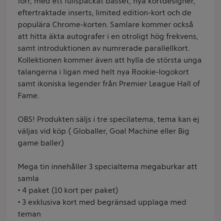
förr, med ett fullspäckat basset, nya kortdesigner,
eftertraktade inserts, limited edition-kort och de
populära Chrome-korten. Samlare kommer också
att hitta äkta autografer i en otroligt hög frekvens,
samt introduktionen av numrerade parallellkort.
Kollektionen kommer även att hylla de största unga
talangerna i ligan med helt nya Rookie-logokort
samt ikoniska legender från Premier League Hall of
Fame.
OBS! Produkten säljs i tre specilatema, tema kan ej
väljas vid köp ( Globaller, Goal Machine eller Big
game baller)
Mega tin innehåller 3 specialtema megaburkar att
samla
• 4 paket (10 kort per paket)
• 3 exklusiva kort med begränsad upplaga med
teman