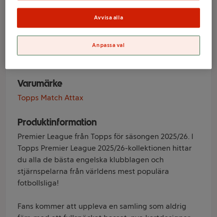
Premier League
Mega Tin 25/26
Avvisa alla
Topps
Anpassa val
Varumärke
Topps Match Attax
Produktinformation
Premier League från Topps för säsongen 2025/26. I
Topps Premier League 2025/26-kollektionen hittar
du alla de bästa engelska klubblagen och
stjärnspelarna från världens mest populära
fotbollsliga!
Fans kommer att uppleva en samling som aldrig